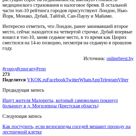
медицинского страхования и налоговое бремя. В остальной
части топ-10 рейтинга городов присутствуют Лондон, Нью-
Йорк, Монако, Дубай, Тайбэй, Сан-Паулу и Майами.
Интересно отметить, что Лондон, ранее занимавший второе
место, сейчас находится на четвертой строчке. Дубай впервые
вошел в топ-10, заняв седьмое место, в то время как Цюрих
сместился на 14-ю позицию, несмотря на седьмую в прошлом
году.
Источник:
onlinebrest.by
#город
#сингапу
#топ
273
Поделится
VK
OK.ru
Facebook
Twitter
WhatsApp
Telegram
Viber
Предыдущая запись
Ищут жителя Малориты, который самовольно покинул
больницу в д. Могилевцы (Брестская область)
Следующая запись
Как поступить, если велосипеды соседей мешают проходу на
лестничной клетке