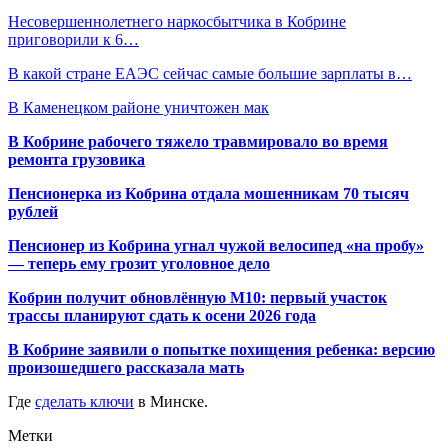
Несовершеннолетнего наркосбытчика в Кобрине
приговорили к 6…
В какой стране ЕАЭС сейчас самые большие зарплаты в…
В Каменецком районе уничтожен мак
В Кобрине рабочего тяжело травмировало во время
ремонта грузовика
Пенсионерка из Кобрина отдала мошенникам 70 тысяч
рублей
Пенсионер из Кобрина угнал чужой велосипед «на пробу»
— теперь ему грозит уголовное дело
Кобрин получит обновлённую М10: первый участок
трассы планируют сдать к осени 2026 года
В Кобрине заявили о попытке похищения ребенка: версию
произошедшего рассказала мать
Где
сделать ключи
в Минске.
Метки