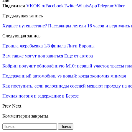
246
Поделится
VK
OK.ru
Facebook
Twitter
WhatsApp
Telegram
Viber
Предыдущая запись
Худшее путешествие? Пассажиры летели 16 часов и вернулись в
Следующая запись
Прошла жеребьевка 1/8 финала Лиги Европы
Вам также могут понравиться
Еще от автора
Кобрин получит обновлённую М10: первый участок трассы пл
Подержанный автомобиль vs новый: когда экономия мнимая
Как поступить, если велосипеды соседей мешают проходу на л
Ночная погоня и задержание в Березе
Prev
Next
Комментарии закрыты.