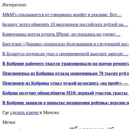
Интересное:
M&M’s отказывается от говорящих конфет в рекламе. Вот…
Белорус хотел обменять 10 миллионов российских рублей на…
Каменчанка хотела купить IPhone, но попалась на удочку…
Брестское «Динамо» попросило болельщиков в следующий раз
В Беларуси подписан указ о своевременной выплате зарплат.…
В Кобрине рабочего тяжело травмировало во время ремонт
Пенсионерка из Кобрина отдала мошенникам 70 тысяч рубл
Пенсионер из Кобрина угнал чужой велосипед «на пробу» — 
Кобрин получит обновлённую М10: первый участок трассы п
В Кобрине заявили о попытке похищения ребенка: версию 
Где
сделать ключи
в Минске.
Метки