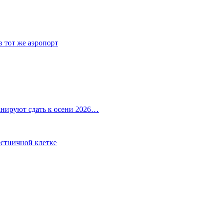
 тот же аэропорт
анируют сдать к осени 2026…
естничной клетке