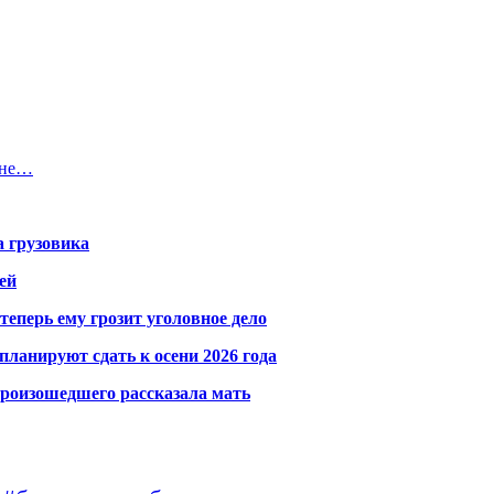
 не…
а грузовика
ей
теперь ему грозит уголовное дело
ланируют сдать к осени 2026 года
произошедшего рассказала мать