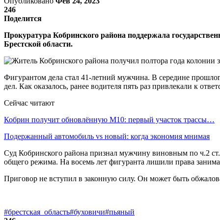
Опубликовано
Фев 24, 2023
246
Поделится
Прокуратура Кобринского района поддержала государствен
Брестской области.
Фигурантом дела стал 41-летний мужчина. В середине прошлог
дел. Как оказалось, ранее водителя пять раз привлекали к отве
Сейчас читают
Кобрин получит обновлённую М10: первый участок трассы…
Подержанный автомобиль vs новый: когда экономия мнимая
Суд Кобринского района признал мужчину виновным по ч.2 ст.
общего режима. На восемь лет фигуранта лишили права занима
Приговор не вступил в законную силу. Он может быть обжалов
#брестская_область
#буховичи
#пьяный