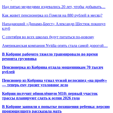
Над пятью медведями издевались 20 лет, чтобы добывать…
Как живет пенсионерка из Гомеля на 880 рублей в месяц?
Нападающий «Динамо-Брест» Александр Шестюк покинул
клуб
С сентября во всех школах будут питаться по-новому
Американская компания Nvidia опять стала самой дорогой…
В Кобрине рабочего тяжело травмировало во время
ремонта грузовика
Пенсионерка из Кобрина отдала мошенникам 70 тысяч
рублей
Пенсионер из Кобрина угнал чужой велосипед «на пробу»
— теперь ему грозит уголовное дело
Кобрин получит обновлённую М10: первый участок
трассы планируют сдать к осени 2026 года
В Кобрине заявили о попытке похищения ребенка: версию
произошедшего рассказала мать