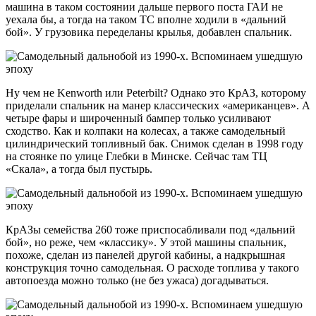
машина в таком состоянии дальше первого поста ГАИ не
уехала бы, а тогда на таком ТС вполне ходили в «дальний
бой». У грузовика переделаны крылья, добавлен спальник.
Ну чем не Kenworth или Peterbilt? Однако это КрАЗ, которому
приделали спальник на манер классических «американцев». А
четыре фары и широченный бампер только усиливают
сходство. Как и колпаки на колесах, а также самодельный
цилиндрический топливный бак. Снимок сделан в 1998 году
на стоянке по улице Глебки в Минске. Сейчас там ТЦ
«Скала», а тогда был пустырь.
КрАЗы семейства 260 тоже приспосабливали под «дальний
бой», но реже, чем «классику». У этой машины спальник,
похоже, сделан из панелей другой кабины, а надкрышная
конструкция точно самодельная. О расходе топлива у такого
автопоезда можно только (не без ужаса) догадываться.