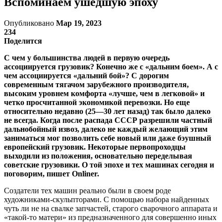
Вспоминаем ушедшую эпоху
Опубликовано
Мар 19, 2023
234
Поделится
С чем у большинства людей в первую очередь
ассоциируется грузовик? Конечно же с «дальним боем». А с
чем ассоциируется «дальний бой»? С дорогим
современным тягачом зарубежного производителя,
высоким уровнем комфорта «лучше, чем в легковой» и
четко просчитанной экономикой перевозки. Но еще
относительно недавно (25—30 лет назад) так было далеко
не всегда. Когда после распада СССР разрешили частный
дальнобойный извоз, далеко не каждый желающий этим
заниматься мог позволить себе новый или даже бэушный
европейский грузовик. Некоторые первопроходцы
выходили из положения, основательно переделывая
советские грузовики. О той эпохе и тех машинах сегодня и
поговорим, пишет Onliner.
Создатели тех машин реально были в своем роде
художниками-скульпторами. С помощью набора найденных
чуть ли не на свалке запчастей, старого сварочного аппарата и
«такой-то матери» из предназначенного для совершенно иных