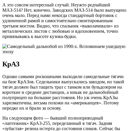
А это совсем интересный случай. Неужто редчайший
МАЗ-514? Нет, конечно. Заводских МАЗ-514 было выпущено
очень мало. Перед нами некогда стандартный бортовик с
удлиненной рамой и самостоятельно смонтированным
третьим мостом. Видно, что спальник «выколачивали» из
металлических листов с любовью и вдохновением, точно
привязываясь к высоте кузова-будки.
КрАЗ
Однако самыми роскошными выходили самодельные тягачи
на базе КрАЗов. Седельники выпускались заводом, но такой
тягач должен был тащить трал с танком или бульдозером на
короткие и средние дистанции, а никак не дальнобойный
полуприцеп на большие расстояния. Но уж очень КрАЗы
харизматичны, весьма похожи на «американцев». Потому
нередко их и брали за основу.
На следующем фото — бывший полноприводный
«лаптежник» КрАЗ-255, переделанный в тягач. Задняя
«зубастая» резина истерта до состояния сликов. Сейчас бы