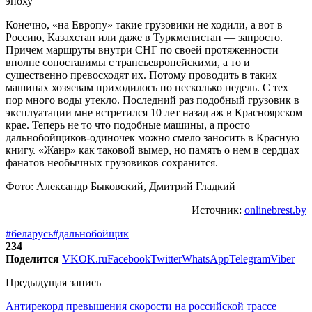
Конечно, «на Европу» такие грузовики не ходили, а вот в
Россию, Казахстан или даже в Туркменистан — запросто.
Причем маршруты внутри СНГ по своей протяженности
вполне сопоставимы с трансъевропейскими, а то и
существенно превосходят их. Потому проводить в таких
машинах хозяевам приходилось по несколько недель. С тех
пор много воды утекло. Последний раз подобный грузовик в
эксплуатации мне встретился 10 лет назад аж в Красноярском
крае. Теперь не то что подобные машины, а просто
дальнобойщиков-одиночек можно смело заносить в Красную
книгу. «Жанр» как таковой вымер, но память о нем в сердцах
фанатов необычных грузовиков сохранится.
Фото: Александр Быковский, Дмитрий Гладкий
Источник:
onlinebrest.by
#беларусь
#дальнобойщик
234
Поделится
VK
OK.ru
Facebook
Twitter
WhatsApp
Telegram
Viber
Предыдущая запись
Антирекорд превышения скорости на российской трассе