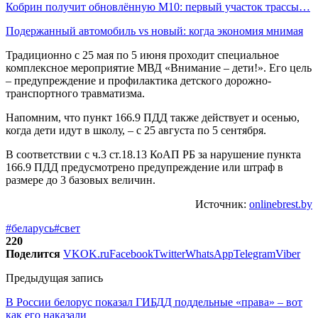
Кобрин получит обновлённую М10: первый участок трассы…
Подержанный автомобиль vs новый: когда экономия мнимая
Традиционно с 25 мая по 5 июня проходит специальное
комплексное мероприятие МВД «Внимание – дети!». Его цель
– предупреждение и профилактика детского дорожно-
транспортного травматизма.
Напомним, что пункт 166.9 ПДД также действует и осенью,
когда дети идут в школу, – с 25 августа по 5 сентября.
В соответствии с ч.3 ст.18.13 КоАП РБ за нарушение пункта
166.9 ПДД предусмотрено предупреждение или штраф в
размере до 3 базовых величин.
Источник:
onlinebrest.by
#беларусь
#свет
220
Поделится
VK
OK.ru
Facebook
Twitter
WhatsApp
Telegram
Viber
Предыдущая запись
В России белорус показал ГИБДД поддельные «права» – вот
как его наказали