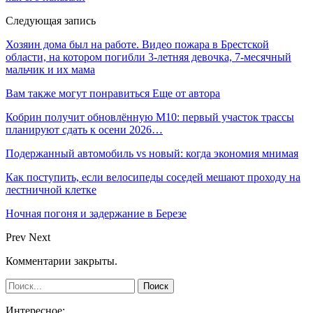
Следующая запись
Хозяин дома был на работе. Видео пожара в Брестской
области, на котором погибли 3-летняя девочка, 7-месячный
мальчик и их мама
Вам также могут понравиться
Еще от автора
Кобрин получит обновлённую М10: первый участок трассы
планируют сдать к осени 2026…
Подержанный автомобиль vs новый: когда экономия мнимая
Как поступить, если велосипеды соседей мешают проходу на
лестничной клетке
Ночная погоня и задержание в Березе
Prev
Next
Комментарии закрыты.
Интересное: