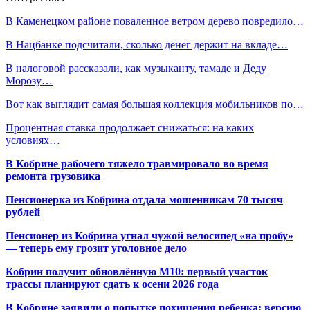
В Каменецком районе поваленное ветром дерево повредило…
В Нацбанке подсчитали, сколько денег держит на вкладе…
В налоговой рассказали, как музыканту, тамаде и Деду
Морозу…
Вот как выглядит самая большая коллекция мобильников по…
Процентная ставка продолжает снижаться: на каких
условиях…
В Кобрине рабочего тяжело травмировало во время
ремонта грузовика
Пенсионерка из Кобрина отдала мошенникам 70 тысяч
рублей
Пенсионер из Кобрина угнал чужой велосипед «на пробу»
— теперь ему грозит уголовное дело
Кобрин получит обновлённую М10: первый участок
трассы планируют сдать к осени 2026 года
В Кобрине заявили о попытке похищения ребенка: версию