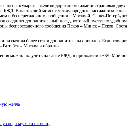
юзного государства железнодорожными администрациями двух ст
и в БЖД. В настоящий момент международные пассажирские пере
ом и беспересадочном сообщении с Москвой, Санкт-Петербург
зок соединит дополнительный поезд, который пустят по удобно
оны беспересадочного сообщения Псков – Минск – Псков. Состав
ки назначила более сотни дополнительных поездов. Если говори
– Витебск – Москва и обратно.
ения можно получить на сайте БЖД, в приложении «БЧ. Мой пое
бную желчь
олу среди мужских команд