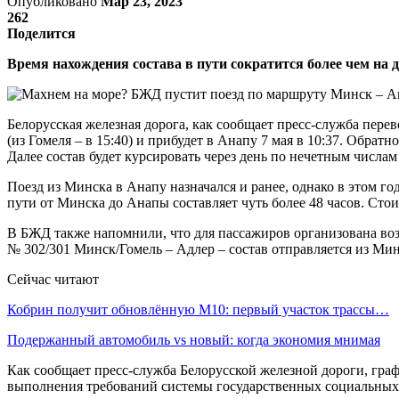
Опубликовано
Мар 23, 2023
262
Поделится
Время нахождения состава в пути сократится более чем на д
Белорусская железная дорога, как сообщает пресс-служба перев
(из Гомеля – в 15:40) и прибудет в Анапу 7 мая в 10:37. Обратно
Далее состав будет курсировать через день по нечетным числам 
Поезд из Минска в Анапу назначался и ранее, однако в этом го
пути от Минска до Анапы составляет чуть более 48 часов. Стои
В БЖД также напомнили, что для пассажиров организована воз
№ 302/301 Минск/Гомель – Адлер – состав отправляется из Ми
Сейчас читают
Кобрин получит обновлённую М10: первый участок трассы…
Подержанный автомобиль vs новый: когда экономия мнимая
Как сообщает пресс-служба Белорусской железной дороги, гра
выполнения требований системы государственных социальных 