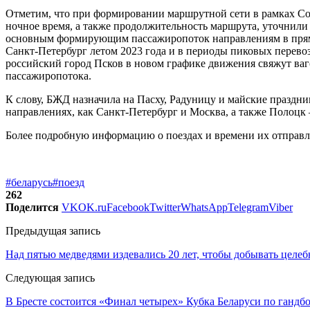
Отметим, что при формировании маршрутной сети в рамках Со
ночное время, а также продолжительность маршрута, уточнил
основным формирующим пассажиропоток направлениям в прям
Санкт-Петербург летом 2023 года и в периоды пиковых перево
российский город Псков в новом графике движения свяжут ваг
пассажиропотока.
К слову, БЖД назначила на Пасху, Радуницу и майские праздни
направлениях, как Санкт-Петербург и Москва, а также Полоцк 
Более подробную информацию о поездах и времени их отправл
#беларусь
#поезд
262
Поделится
VK
OK.ru
Facebook
Twitter
WhatsApp
Telegram
Viber
Предыдущая запись
Над пятью медведями издевались 20 лет, чтобы добывать целе
Следующая запись
В Бресте состоится «Финал четырех» Кубка Беларуси по гандб