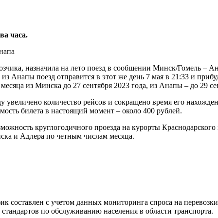
ва часа.
озчика, назначила на лето поезд в сообщении Минск/Гомель – Ан
 из Анапы поезд отправится в этот же день 7 мая в 21:33 и прибуд
месяца из Минска до 27 сентября 2023 года, из Анапы – до 29 се
ду увеличено количество рейсов и сокращено время его нахожден
мость билета в настоящий момент – около 400 рублей.
можность круглогодичного проезда на курорты Краснодарского к
нска и Адлера по четным числам месяца.
фик составлен с учетом данных мониторинга спроса на перевозк
стандартов по обслуживанию населения в области транспорта.