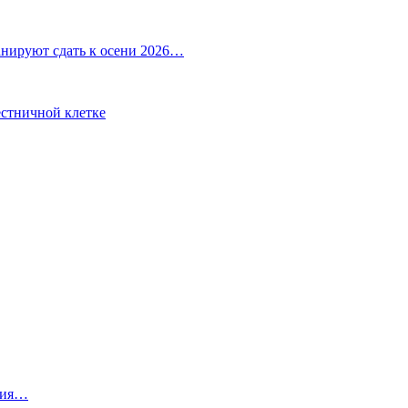
анируют сдать к осени 2026…
естничной клетке
ния…