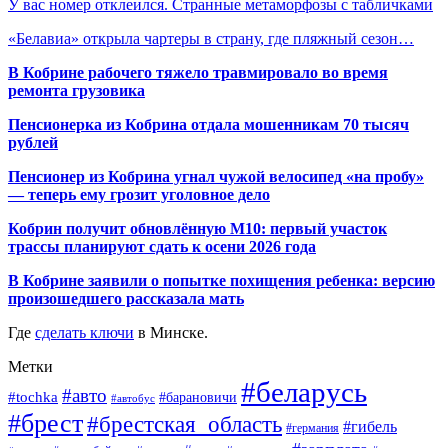
У вас номер отклеился. Странные метаморфозы с табличками
«Белавиа» открыла чартеры в страну, где пляжный сезон…
В Кобрине рабочего тяжело травмировало во время
ремонта грузовика
Пенсионерка из Кобрина отдала мошенникам 70 тысяч
рублей
Пенсионер из Кобрина угнал чужой велосипед «на пробу»
— теперь ему грозит уголовное дело
Кобрин получит обновлённую М10: первый участок
трассы планируют сдать к осени 2026 года
В Кобрине заявили о попытке похищения ребенка: версию
произошедшего рассказала мать
Где
сделать ключи
в Минске.
Метки
#беларусь
#авто
#tochka
#барановичи
#автобус
#брест
#брестская_область
#гибель
#германия