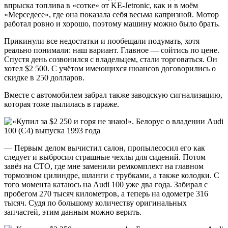
впрыска топлива в «сотке» от KE-Jetronic, как и в моём
«Мерседесе», где она показала себя весьма капризной. Мотор
работал ровно и хорошо, поэтому машину можно было брать.
Прикинули все недостатки и пообещали подумать, хотя
реально понимали: наш вариант. Главное — сойтись по цене.
Спустя день созвонился с владельцем, стали торговаться. Он
хотел $2 500. С учётом имеющихся нюансов договорились о
скидке в 250 долларов.
Вместе с автомобилем забрал также заводскую сигнализацию,
которая тоже пылилась в гараже.
— Первым делом вычистил салон, пропылесосил его как
следует и выбросил страшные чехлы для сидений. Потом
завёз на СТО, где мне заменили ремкомплект на главном
тормозном цилиндре, шланги с трубками, а также колодки. С
того момента катаюсь на Audi 100 уже два года. Забирал с
пробегом 270 тысяч километров, а теперь на одометре 316
тысяч. Судя по большому количеству оригинальных
запчастей, этим данным можно верить.