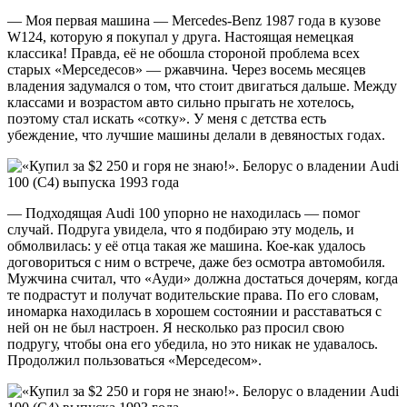
— Моя первая машина — Mercedes-Benz 1987 года в кузове
W124, которую я покупал у друга. Настоящая немецкая
классика! Правда, её не обошла стороной проблема всех
старых «Мерседесов» — ржавчина. Через восемь месяцев
владения задумался о том, что стоит двигаться дальше. Между
классами и возрастом авто сильно прыгать не хотелось,
поэтому стал искать «сотку». У меня с детства есть
убеждение, что лучшие машины делали в девяностых годах.
— Подходящая Audi 100 упорно не находилась — помог
случай. Подруга увидела, что я подбираю эту модель, и
обмолвилась: у её отца такая же машина. Кое-как удалось
договориться с ним о встрече, даже без осмотра автомобиля.
Мужчина считал, что «Ауди» должна достаться дочерям, когда
те подрастут и получат водительские права. По его словам,
иномарка находилась в хорошем состоянии и расставаться с
ней он не был настроен. Я несколько раз просил свою
подругу, чтобы она его убедила, но это никак не удавалось.
Продолжил пользоваться «Мерседесом».