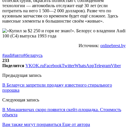
отпескоструив, окрасить полностью с соблюдением
технологии — автомобиль отслужит ещё 30 лет (если
потратить на него 1 500—2 000 долларов). Разве что по
кузовным запчастям со временем будет ещё сложнее. Здесь
навесные элементы в большинстве своём «живые».
Источник:
onlinebrest.by
#audi
#авто
#беларусь
233
Поделится
VK
OK.ru
Facebook
Twitter
WhatsApp
Telegram
Viber
Предыдущая запись
В Беларуси запретили продажу известного стирального
порошка
Следующая запись
В Микашевичах скоро появится скейт-площадка. Стоимость
объекта
Вам также могут понравиться
Еще от автора