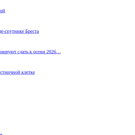
кой
де-спутнике Бреста
анируют сдать к осени 2026…
естничной клетке
ии…