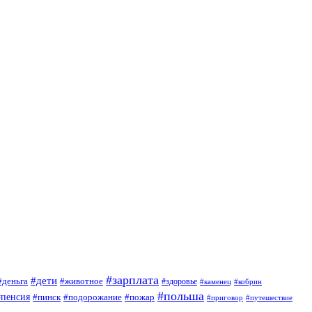
#зарплата
#дети
#деньга
#животное
#здоровье
#кобрин
#каменец
#польша
#пенсия
#пинск
#подорожание
#пожар
#приговор
#путешествие