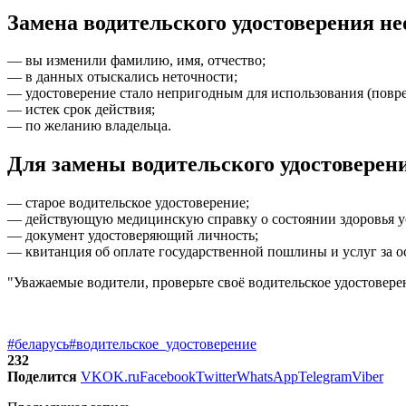
Замена водительского удостоверения не
— вы изменили фамилию, имя, отчество;
— в данных отыскались неточности;
— удостоверение стало непригодным для использования (повре
— истек срок действия;
— по желанию владельца.
Для замены водительского удостоверен
— старое водительское удостоверение;
— действующую медицинскую справку о состоянии здоровья ус
— документ удостоверяющий личность;
— квитанция об оплате государственной пошлины и услуг за 
"Уважаемые водители, проверьте своё водительское удостоверен
#беларусь
#водительское_удостоверение
232
Поделится
VK
OK.ru
Facebook
Twitter
WhatsApp
Telegram
Viber