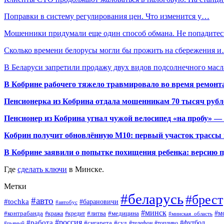
Поправки в систему регулирования цен. Что изменится у…
Мошенники придумали еще один способ обмана. Не попадитес
Сколько времени белорусы могли бы прожить на сбережения 
В Беларуси запретили продажу двух видов подсолнечного масл
В Кобрине рабочего тяжело травмировало во время ремонт
Пенсионерка из Кобрина отдала мошенникам 70 тысяч рубл
Пенсионер из Кобрина угнал чужой велосипед «на пробу» — 
Кобрин получит обновлённую М10: первый участок трассы п
В Кобрине заявили о попытке похищения ребенка: версию 
Где
сделать ключи
в Минске.
Метки
#беларусь
#брест
#авто
#tochka
#барановичи
#автобус
#минск
#м
#контрабанда
#литва
#кража
#медицина
#кредит
#минская_область
#россия
#работа
#футбол
#сигарета
#суд
#пьяный
#телефон
#топливо