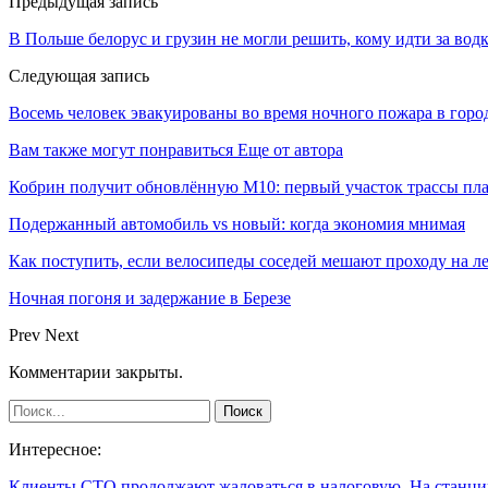
Предыдущая запись
В Польше белорус и грузин не могли решить, кому идти за вод
Следующая запись
Восемь человек эвакуированы во время ночного пожара в горо
Вам также могут понравиться
Еще от автора
Кобрин получит обновлённую М10: первый участок трассы пл
Подержанный автомобиль vs новый: когда экономия мнимая
Как поступить, если велосипеды соседей мешают проходу на л
Ночная погоня и задержание в Березе
Prev
Next
Комментарии закрыты.
Интересное:
Клиенты СТО продолжают жаловаться в налоговую. На станц