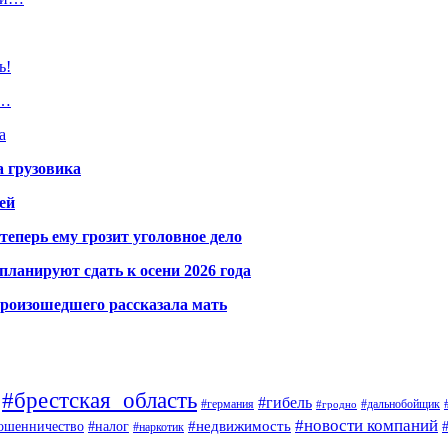
ь!
и…
а
а грузовика
ей
теперь ему грозит уголовное дело
ланируют сдать к осени 2026 года
произошедшего рассказала мать
#брестская_область
#гибель
#германия
#дальнобойщик
#гродно
#новости компаний
ошенничество
#недвижимость
#налог
#наркотик