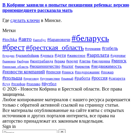
В Кобрине заявили о попытке похищения ребенка: версию
произошедшего рассказала мать
Где
сделать ключи
в Минске.
Метки
#беларусь
#авто
#tochka
#барановичи
#автобус
#брест
#брестская_область
#гибель
#германия
#зарплата
#дети
#деньга
#животное
#дальнобойщик
#гродно
#здоровье
#минск
#контрабанда
#литва
#кража
#медицина
#кобрин
#кредит
#каменец
#мошенничество
#недвижимость
#налог
#наркотик
#минская_область
#новости компаний
#пенсия
#пинск
#подорожание
#пожар
#польша
#россия
#работа
#сигарета
#приговор
#путешествие
#пьяный
#футбол
#суд
#телефон
#топливо
© 2026 - Новости Кобрина и Брестской области. Все права
защищены.
Любое копирование материалов с нашего ресурса разрешается
только с обратной активной ссылкой на страницу статьи.
Все материалы опубликованные на сайте взяты с открытых
источников и других порталов интернета, все права на
авторство принадлежат их законным владельцам.
Sign in