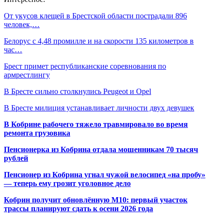
От укусов клещей в Брестской области пострадали 896
человек,…
Белорус с 4,48 промилле и на скорости 135 километров в
час…
Брест примет республиканские соревнования по
армрестлингу
В Бресте сильно столкнулись Peugeot и Opel
В Бресте милиция устанавливает личности двух девушек
В Кобрине рабочего тяжело травмировало во время
ремонта грузовика
Пенсионерка из Кобрина отдала мошенникам 70 тысяч
рублей
Пенсионер из Кобрина угнал чужой велосипед «на пробу»
— теперь ему грозит уголовное дело
Кобрин получит обновлённую М10: первый участок
трассы планируют сдать к осени 2026 года