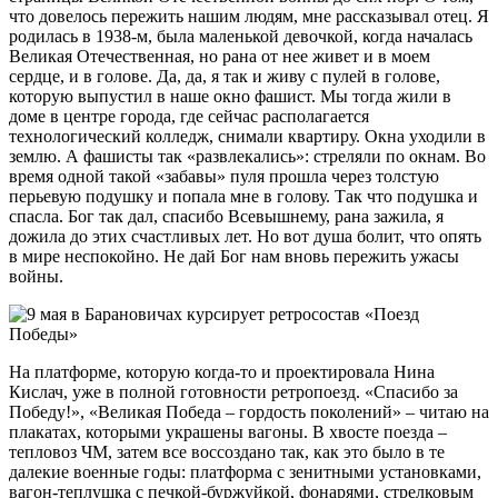
что довелось пережить нашим людям, мне рассказывал отец. Я
родилась в 1938-м, была маленькой девочкой, когда началась
Великая Отечественная, но рана от нее живет и в моем
сердце, и в голове. Да, да, я так и живу с пулей в голове,
которую выпустил в наше окно фашист. Мы тогда жили в
доме в центре города, где сейчас располагается
технологический колледж, снимали квартиру. Окна уходили в
землю. А фашисты так «развлекались»: стреляли по окнам. Во
время одной такой «забавы» пуля прошла через толстую
перьевую подушку и попала мне в голову. Так что подушка и
спасла. Бог так дал, спасибо Всевышнему, рана зажила, я
дожила до этих счастливых лет. Но вот душа болит, что опять
в мире неспокойно. Не дай Бог нам вновь пережить ужасы
войны.
На платформе, которую когда-то и проектировала Нина
Кислач, уже в полной готовности ретропоезд. «Спасибо за
Победу!», «Великая Победа – гордость поколений» – читаю на
плакатах, которыми украшены вагоны. В хвосте поезда –
тепловоз ЧМ, затем все воссоздано так, как это было в те
далекие военные годы: платформа с зенитными установками,
вагон-теплушка с печкой-буржуйкой, фонарями, стрелковым