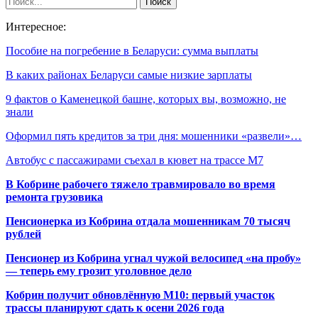
Интересное:
Пособие на погребение в Беларуси: сумма выплаты
В каких районах Беларуси самые низкие зарплаты
9 фактов о Каменецкой башне, которых вы, возможно, не
знали
Оформил пять кредитов за три дня: мошенники «развели»…
Автобус с пассажирами съехал в кювет на трассе М7
В Кобрине рабочего тяжело травмировало во время
ремонта грузовика
Пенсионерка из Кобрина отдала мошенникам 70 тысяч
рублей
Пенсионер из Кобрина угнал чужой велосипед «на пробу»
— теперь ему грозит уголовное дело
Кобрин получит обновлённую М10: первый участок
трассы планируют сдать к осени 2026 года