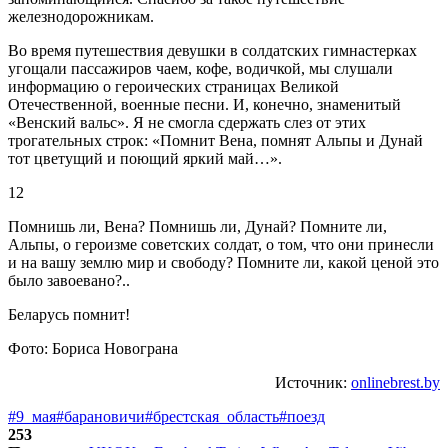
железнодорожникам.
Во время путешествия девушки в солдатских гимнастерках
угощали пассажиров чаем, кофе, водичкой, мы слушали
информацию о героических страницах Великой
Отечественной, военные песни. И, конечно, знаменитый
«Венский вальс». Я не смогла сдержать слез от этих
трогательных строк: «Помнит Вена, помнят Альпы и Дунай
тот цветущий и поющий яркий май…».
12
Помнишь ли, Вена? Помнишь ли, Дунай? Помните ли,
Альпы, о героизме советских солдат, о том, что они принесли
и на вашу землю мир и свободу? Помните ли, какой ценой это
было завоевано?..
Беларусь помнит!
Фото: Бориса Новограна
Источник:
onlinebrest.by
#9_мая
#барановичи
#брестская_область
#поезд
253