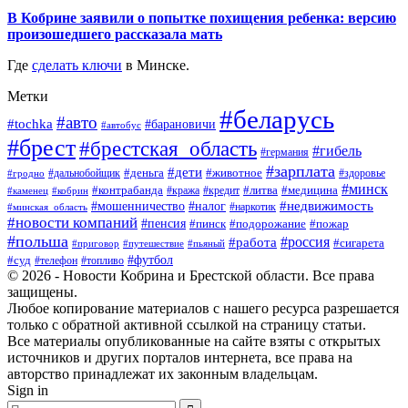
В Кобрине заявили о попытке похищения ребенка: версию
произошедшего рассказала мать
Где
сделать ключи
в Минске.
Метки
#беларусь
#авто
#tochka
#барановичи
#автобус
#брест
#брестская_область
#гибель
#германия
#зарплата
#дети
#деньга
#животное
#дальнобойщик
#гродно
#здоровье
#минск
#контрабанда
#литва
#кража
#медицина
#кобрин
#кредит
#каменец
#мошенничество
#недвижимость
#налог
#наркотик
#минская_область
#новости компаний
#пенсия
#пинск
#подорожание
#пожар
#польша
#россия
#работа
#сигарета
#приговор
#путешествие
#пьяный
#футбол
#суд
#телефон
#топливо
© 2026 - Новости Кобрина и Брестской области. Все права
защищены.
Любое копирование материалов с нашего ресурса разрешается
только с обратной активной ссылкой на страницу статьи.
Все материалы опубликованные на сайте взяты с открытых
источников и других порталов интернета, все права на
авторство принадлежат их законным владельцам.
Sign in