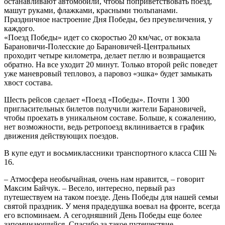
останавливают автомобили, чтобы поприветствовать поезд,
машут руками, флажками, красными тюльпанами.
Праздничное настроение Дня Победы, без преувеличения, у
каждого.
«Поезд Победы» идет со скоростью 20 км/час, от вокзала
Барановичи-Полесские до Барановичей-Центральных
проходит четыре километра, делает петлю и возвращается
обратно. На все уходит 20 минут. Только второй рейс поведет
уже маневровый тепловоз, а паровоз «эшка» будет замыкать
хвост состава.
Шесть рейсов сделает «Поезд «Победы». Почти 1 300
пригласительных билетов получили жители Барановичей,
чтобы проехать в уникальном составе. Больше, к сожалению,
нет возможности, ведь ретропоезд вклинивается в график
движения действующих поездов.
В купе едут и восьмиклассники транспортного класса СШ №
16.
– Атмосфера необычайная, очень нам нравится, – говорит
Максим Байчук. – Весело, интересно, первый раз
путешествуем на таком поезде. День Победы для нашей семьи
святой праздник. У меня прадедушка воевал на фронте, всегда
его вспоминаем. А сегодняшний День Победы еще более
запоминающийся. Спасибо за такое путешествие