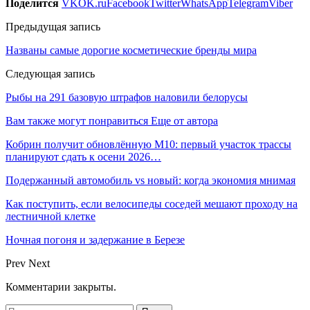
Поделится
VK
OK.ru
Facebook
Twitter
WhatsApp
Telegram
Viber
Предыдущая запись
Названы самые дорогие косметические бренды мира
Следующая запись
Рыбы на 291 базовую штрафов наловили белорусы
Вам также могут понравиться
Еще от автора
Кобрин получит обновлённую М10: первый участок трассы
планируют сдать к осени 2026…
Подержанный автомобиль vs новый: когда экономия мнимая
Как поступить, если велосипеды соседей мешают проходу на
лестничной клетке
Ночная погоня и задержание в Березе
Prev
Next
Комментарии закрыты.