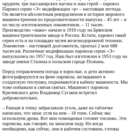
орудием, три пассажирских вагона и наш герой – паровоз.
Паровоз серии «Э» модификации «р» – настоящая легенда.
Он является абсолютным рекордсменом в истории мирового
машиностроения по продолжительности выпуска – 45 лет – и
по числу изготовленных локомотивов. – 11 тысяч.
Производство «эшки» начали в 1916 году на Брянском
машиностроительном заводе в России. Кстати, паровоз такой
серии есть и на площадке музея железнодорожной техники.
Локомотив – настоящий долгожитель, проехал 2 млн 688
тысяч км. Различные модификации паровоза серии «Э»
выпускались по 1957 год. Наш был изготовлен в 1953 году на
заводе имени Сталина в польском городе Познань.
Перед отправлением поезда и взрослые, и дети активно
фотографируются на фоне паровоза, заглядывают в
солдатскую теплушку, поднимаются в кабину машиниста. Мы
тоже побывали в святая святых. Машинист паровоза
Кричевского депо Владимир Сугаков встретил
доброжелательно.
– Раньше в топку забрасывали уголь, даже на табличке
написано, что запас угля на нем – 18 тонн. Сейчас мы
используем дрова. Вот мои помощники готовят топливо. Эти
паровозы, как говорят, на запасном ходу. Но когда
необходимо, как сейчас, они в рабочем состоянии, готовы