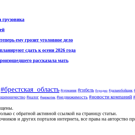
а грузовика
ей
теперь ему грозит уголовное дело
ланируют сдать к осени 2026 года
произошедшего рассказала мать
#брестская_область
#гибель
#германия
#дальнобойщик
#гродно
#новости компаний
ошенничество
#недвижимость
#налог
#наркотик
ищены.
олько с обратной активной ссылкой на страницу статьи.
чников и других порталов интернета, все права на авторство п