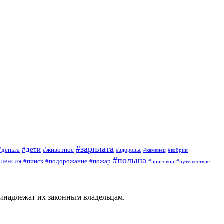
#зарплата
#дети
#деньга
#животное
#здоровье
#кобрин
#каменец
#польша
#пенсия
#пинск
#подорожание
#пожар
#приговор
#путешествие
ринадлежат их законным владельцам.