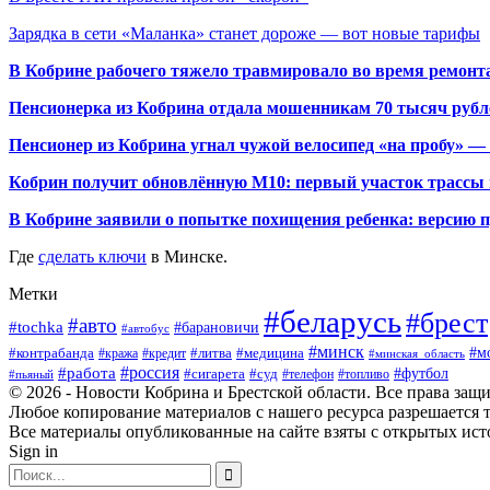
Зарядка в сети «Маланка» станет дороже — вот новые тарифы
В Кобрине рабочего тяжело травмировало во время ремонт
Пенсионерка из Кобрина отдала мошенникам 70 тысяч рубл
Пенсионер из Кобрина угнал чужой велосипед «на пробу» — 
Кобрин получит обновлённую М10: первый участок трассы п
В Кобрине заявили о попытке похищения ребенка: версию 
Где
сделать ключи
в Минске.
Метки
#беларусь
#брест
#авто
#tochka
#барановичи
#автобус
#минск
#м
#контрабанда
#литва
#кража
#медицина
#кредит
#минская_область
#россия
#работа
#футбол
#сигарета
#суд
#пьяный
#телефон
#топливо
© 2026 - Новости Кобрина и Брестской области. Все права защ
Любое копирование материалов с нашего ресурса разрешается т
Все материалы опубликованные на сайте взяты с открытых исто
Sign in