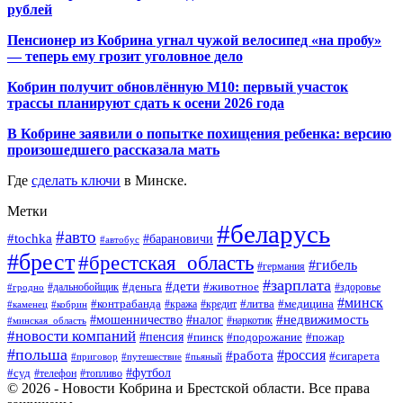
рублей
Пенсионер из Кобрина угнал чужой велосипед «на пробу»
— теперь ему грозит уголовное дело
Кобрин получит обновлённую М10: первый участок
трассы планируют сдать к осени 2026 года
В Кобрине заявили о попытке похищения ребенка: версию
произошедшего рассказала мать
Где
сделать ключи
в Минске.
Метки
#беларусь
#авто
#tochka
#барановичи
#автобус
#брест
#брестская_область
#гибель
#германия
#зарплата
#дети
#деньга
#животное
#дальнобойщик
#гродно
#здоровье
#минск
#контрабанда
#литва
#кража
#медицина
#кобрин
#кредит
#каменец
#мошенничество
#недвижимость
#налог
#наркотик
#минская_область
#новости компаний
#пенсия
#пинск
#подорожание
#пожар
#польша
#россия
#работа
#сигарета
#приговор
#путешествие
#пьяный
#футбол
#суд
#телефон
#топливо
© 2026 - Новости Кобрина и Брестской области. Все права