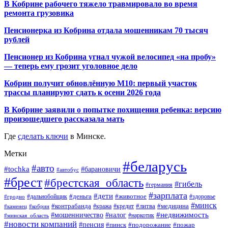
В Кобрине рабочего тяжело травмировало во время
ремонта грузовика
Пенсионерка из Кобрина отдала мошенникам 70 тысяч
рублей
Пенсионер из Кобрина угнал чужой велосипед «на пробу»
— теперь ему грозит уголовное дело
Кобрин получит обновлённую М10: первый участок
трассы планируют сдать к осени 2026 года
В Кобрине заявили о попытке похищения ребенка: версию
произошедшего рассказала мать
Где
сделать ключи
в Минске.
Метки
#беларусь
#авто
#tochka
#барановичи
#автобус
#брест
#брестская_область
#гибель
#германия
#зарплата
#дети
#деньга
#животное
#дальнобойщик
#гродно
#здоровье
#минск
#контрабанда
#литва
#кража
#медицина
#кобрин
#кредит
#каменец
#мошенничество
#недвижимость
#налог
#наркотик
#минская_область
#новости компаний
#пенсия
#пинск
#подорожание
#пожар