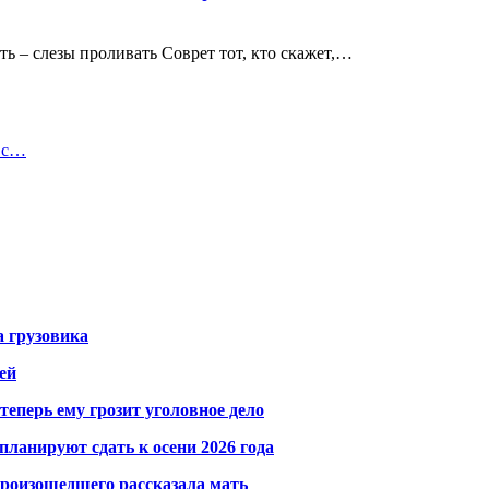
ь – слезы проливать Соврет тот, кто скажет,…
х с…
а грузовика
ей
теперь ему грозит уголовное дело
ланируют сдать к осени 2026 года
произошедшего рассказала мать