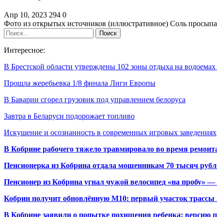
Апр 10, 2023
294
0
Фото из открытых источников (иллюстративное) Соль просыпат
Интересное:
В Брестской области утверждены 102 зоны отдыха на водоема
Прошла жеребьевка 1/8 финала Лиги Европы
В Баварии сгорел грузовик под управлением белоруса
Завтра в Беларуси подорожает топливо
Искушение и осознанность в современных игровых заведениях
В Кобрине рабочего тяжело травмировало во время ремонт
Пенсионерка из Кобрина отдала мошенникам 70 тысяч рубл
Пенсионер из Кобрина угнал чужой велосипед «на пробу» — 
Кобрин получит обновлённую М10: первый участок трассы п
В Кобрине заявили о попытке похищения ребенка: версию 