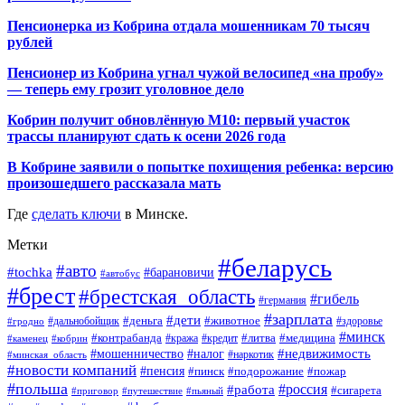
Пенсионерка из Кобрина отдала мошенникам 70 тысяч
рублей
Пенсионер из Кобрина угнал чужой велосипед «на пробу»
— теперь ему грозит уголовное дело
Кобрин получит обновлённую М10: первый участок
трассы планируют сдать к осени 2026 года
В Кобрине заявили о попытке похищения ребенка: версию
произошедшего рассказала мать
Где
сделать ключи
в Минске.
Метки
#беларусь
#авто
#tochka
#барановичи
#автобус
#брест
#брестская_область
#гибель
#германия
#зарплата
#дети
#деньга
#животное
#дальнобойщик
#гродно
#здоровье
#минск
#контрабанда
#литва
#кража
#медицина
#кобрин
#кредит
#каменец
#мошенничество
#недвижимость
#налог
#наркотик
#минская_область
#новости компаний
#пенсия
#пинск
#подорожание
#пожар
#польша
#россия
#работа
#сигарета
#приговор
#путешествие
#пьяный