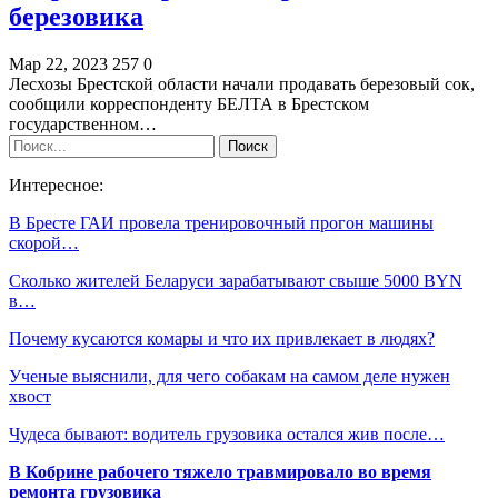
березовика
Мар 22, 2023
257
0
Лесхозы Брестской области начали продавать березовый сок,
сообщили корреспонденту БЕЛТА в Брестском
государственном…
Интересное:
В Бресте ГАИ провела тренировочный прогон машины
скорой…
Сколько жителей Беларуси зарабатывают свыше 5000 BYN
в…
Почему кусаются комары и что их привлекает в людях?
Ученые выяснили, для чего собакам на самом деле нужен
хвост
Чудеса бывают: водитель грузовика остался жив после…
В Кобрине рабочего тяжело травмировало во время
ремонта грузовика