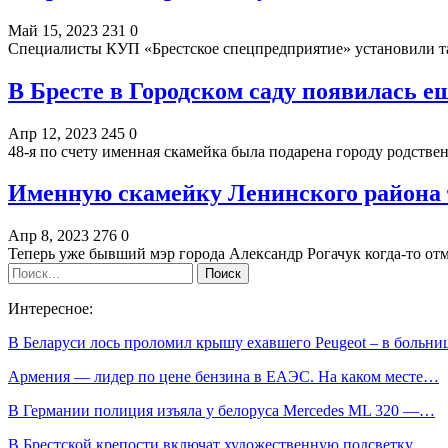
Май 15, 2023
231
0
Специалисты КУП «Брестское спецпредприятие» установили та
В Бресте в Городском саду появилась е
Апр 12, 2023
245
0
48-я по счету именная скамейка была подарена городу родст
Именную скамейку Ленинского района 
Апр 8, 2023
276
0
Теперь уже бывший мэр города Александр Рогачук когда-то отм
Интересное:
В Беларуси лось проломил крышу ехавшего Peugeot – в больн
Армения — лидер по цене бензина в ЕАЭС. На каком месте…
В Германии полиция изъяла у белоруса Mercedes ML 320 —…
В Брестской крепости включат художественную подсветку