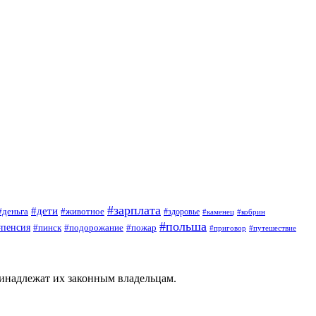
#зарплата
#дети
#деньга
#животное
#здоровье
#кобрин
#каменец
#польша
#пенсия
#пинск
#подорожание
#пожар
#приговор
#путешествие
ринадлежат их законным владельцам.