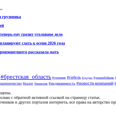
,…
а грузовика
ей
теперь ему грозит уголовное дело
ланируют сдать к осени 2026 года
произошедшего рассказала мать
#брестская_область
#гибель
#германия
#дальнобойщик
#гродно
#новости компаний
ошенничество
#недвижимость
#налог
#наркотик
ищены.
олько с обратной активной ссылкой на страницу статьи.
чников и других порталов интернета, все права на авторство п