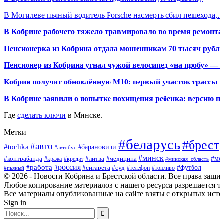
В Могилеве пьяный водитель Porsche насмерть сбил пешехода
В Кобрине рабочего тяжело травмировало во время ремонт
Пенсионерка из Кобрина отдала мошенникам 70 тысяч рубл
Пенсионер из Кобрина угнал чужой велосипед «на пробу» — 
Кобрин получит обновлённую М10: первый участок трассы п
В Кобрине заявили о попытке похищения ребенка: версию 
Где
сделать ключи
в Минске.
Метки
#беларусь
#брест
#авто
#tochka
#барановичи
#автобус
#минск
#м
#контрабанда
#литва
#кража
#медицина
#кредит
#минская_область
#россия
#работа
#футбол
#сигарета
#суд
#пьяный
#телефон
#топливо
© 2026 - Новости Кобрина и Брестской области. Все права защ
Любое копирование материалов с нашего ресурса разрешается т
Все материалы опубликованные на сайте взяты с открытых исто
Sign in