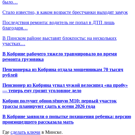
было…
Стало известно, в каком возрасте брестчанки выходят замуж
Последствия ремонта: водитель не попал в ДТП лишь
благодаря…
В Пинском районе выставят блокпосты: на нескольких
участках…
В Кобрине рабочего тяжело травмировало во время
ремонта грузовика
Пенсионерка из Кобрина отдала мошенникам 70 тысяч
рублей
Пенсионер из Кобрина угнал чужой велосипед «на пробу»
— теперь ему грозит уголовное дело
Кобрин получит обновлённую М10: первый участок
трассы планируют сдать к осени 2026 года
В Кобрине заявили о попытке похищения ребенка: версию
произошедшего рассказала мать
Где
сделать ключи
в Минске.