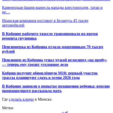
Каменецкая башня вынесла напады крестоносцев, татар и
не…
Иранская компания поставит в Беларусь 45 тысяч
автомобилей
В Кобрине рабочего тяжело травмировало во время
ремонта грузовика
Пенсионерка из Кобрина отдала мошенникам 70 тысяч
рублей
Пенсионер из Кобрина угнал чужой велосипед «на пробу»
— теперь ему грозит уголовное дело
Кобрин получит обновлённую М10: первый участок
трассы планируют сдать к осени 2026 года
В Кобрине заявили о попытке похищения ребенка: версию
произошедшего рассказала мать
Где
сделать ключи
в Минске.
Метки