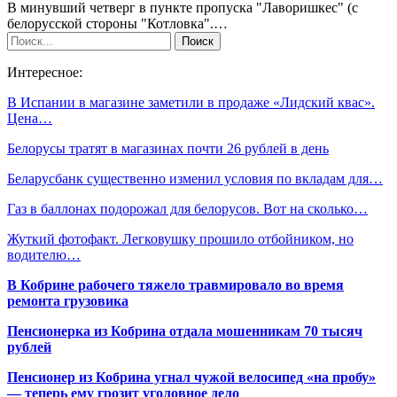
В минувший четверг в пункте пропуска "Лаворишкес" (с
белорусской стороны "Котловка".…
Интересное:
В Испании в магазине заметили в продаже «Лидский квас».
Цена…
Белорусы тратят в магазинах почти 26 рублей в день
Беларусбанк существенно изменил условия по вкладам для…
Газ в баллонах подорожал для белорусов. Вот на сколько…
Жуткий фотофакт. Легковушку прошило отбойником, но
водителю…
В Кобрине рабочего тяжело травмировало во время
ремонта грузовика
Пенсионерка из Кобрина отдала мошенникам 70 тысяч
рублей
Пенсионер из Кобрина угнал чужой велосипед «на пробу»
— теперь ему грозит уголовное дело