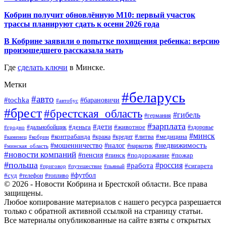
Кобрин получит обновлённую М10: первый участок
трассы планируют сдать к осени 2026 года
В Кобрине заявили о попытке похищения ребенка: версию
произошедшего рассказала мать
Где
сделать ключи
в Минске.
Метки
#беларусь
#авто
#tochka
#барановичи
#автобус
#брест
#брестская_область
#гибель
#германия
#зарплата
#дети
#деньга
#животное
#дальнобойщик
#гродно
#здоровье
#минск
#контрабанда
#литва
#кража
#медицина
#кобрин
#кредит
#каменец
#мошенничество
#недвижимость
#налог
#наркотик
#минская_область
#новости компаний
#пенсия
#пинск
#подорожание
#пожар
#польша
#россия
#работа
#сигарета
#приговор
#путешествие
#пьяный
#футбол
#суд
#телефон
#топливо
© 2026 - Новости Кобрина и Брестской области. Все права
защищены.
Любое копирование материалов с нашего ресурса разрешается
только с обратной активной ссылкой на страницу статьи.
Все материалы опубликованные на сайте взяты с открытых