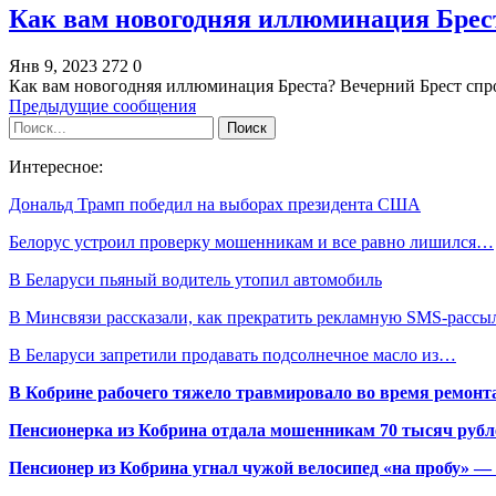
Как вам новогодняя иллюминация Брест
Янв 9, 2023
272
0
Как вам новогодняя иллюминация Бреста? Вечерний Брест спро
Предыдущие сообщения
Интересное:
Дональд Трамп победил на выборах президента США
Белорус устроил проверку мошенникам и все равно лишился…
В Беларуси пьяный водитель утопил автомобиль
В Минсвязи рассказали, как прекратить рекламную SMS-расс
В Беларуси запретили продавать подсолнечное масло из…
В Кобрине рабочего тяжело травмировало во время ремонт
Пенсионерка из Кобрина отдала мошенникам 70 тысяч рубл
Пенсионер из Кобрина угнал чужой велосипед «на пробу» — 