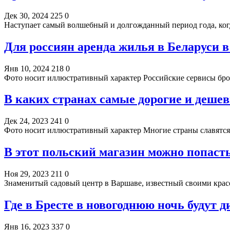
Дек 30, 2024
225
0
Наступает самый волшебный и долгожданный период года, ког
Для россиян аренда жилья в Беларуси 
Янв 10, 2024
218
0
Фото носит иллюстративный характер Российские сервисы бр
В каких странах самые дорогие и дешев
Дек 24, 2023
241
0
Фото носит иллюстративный характер Многие страны славятс
В этот польский магазин можно попасть
Ноя 29, 2023
211
0
Знаменитый садовый центр в Варшаве, известный своими кра
Где в Бресте в новогоднюю ночь будут д
Янв 16, 2023
337
0