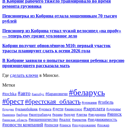
В Кобрине рабочего тяжело травмировало во время
ремонта грузовика
Пенсионерка из Кобрина отдала мошенникам 70 тысяч
рублей
Пенсионер из Кобрина угнал чужой велосипед «на пробу»
— теперь ему грозит уголовное дело
Кобрин получит обновлённую М10: первый участок
трассы планируют сдать к осени 2026 года
В Кобрине заявили о попытке похищения ребенка: версию
произошедшего рассказала мать
Где
сделать ключи
в Минске.
Метки
#беларусь
#авто
#tochka
#барановичи
#автобус
#брест
#брестская_область
#гибель
#германия
#зарплата
#дети
#деньга
#животное
#дальнобойщик
#гродно
#здоровье
#минск
#контрабанда
#литва
#кража
#медицина
#кобрин
#кредит
#каменец
#мошенничество
#недвижимость
#налог
#наркотик
#минская_область
#новости компаний
#пенсия
#пинск
#подорожание
#пожар