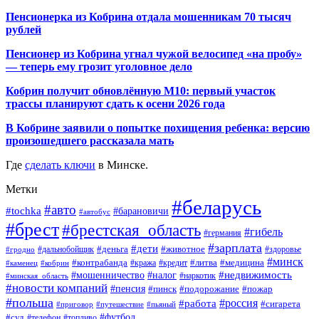
Пенсионерка из Кобрина отдала мошенникам 70 тысяч
рублей
Пенсионер из Кобрина угнал чужой велосипед «на пробу»
— теперь ему грозит уголовное дело
Кобрин получит обновлённую М10: первый участок
трассы планируют сдать к осени 2026 года
В Кобрине заявили о попытке похищения ребенка: версию
произошедшего рассказала мать
Где
сделать ключи
в Минске.
Метки
#беларусь
#авто
#tochka
#барановичи
#автобус
#брест
#брестская_область
#гибель
#германия
#зарплата
#дети
#деньга
#животное
#дальнобойщик
#гродно
#здоровье
#минск
#контрабанда
#литва
#кража
#медицина
#кобрин
#кредит
#каменец
#мошенничество
#недвижимость
#налог
#наркотик
#минская_область
#новости компаний
#пенсия
#пинск
#подорожание
#пожар
#польша
#россия
#работа
#сигарета
#приговор
#путешествие
#пьяный
#футбол
#суд
#телефон
#топливо