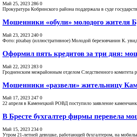
Май 25, 2023
286
0
Прокуратура Кобринского района поддержала в суде государс
Мошенники «обули» молодого жителя Б
Май 23, 2023
240
0
Фото: pixabay (иллюстративное) Молодой березовчанин К. увид
Оформил пять кредитов за три дня: мо
Май 22, 2023
283
0
Гродненским межрайонным отделом Следственного комитета р
Мошенники «развели» жительницу Каме
Май 17, 2023
247
0
22 апреля в Каменецкий РОВД поступило заявление каменчан
В Бресте бухгалтер фирмы перевела м
Май 15, 2023
234
0
Утром 21-летней девушке, работающей бухгалтером, на моби