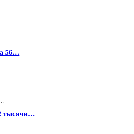
на 56…
в…
32 тысячи…