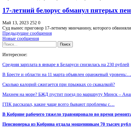
17-летний белорус обманул пятерых пен
Май 13, 2023
252
0
Суд вынес приговор 17-летнему минчанину, которого обвинял
Предыдущие сообщения
Новые сообщения
Интересное:
Средняя зарплата в январе в Беларуси снизилась на 230 рублей
В Бресте и области на 11 марта объявлен оранжевый уровень:
Сколько калорий сжигается при прыжках со скакалкой?
Махнем на море? БЖД пустит поезд по маршруту Минск – Ана
ГПК рассказал, какие чаще всего бывают проблемы с…
В Кобрине рабочего тяжело травмировало во время ремонт
Пенсионерка из Кобрина отдала мошенникам 70 тысяч рубл