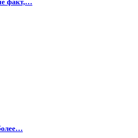
не факт,…
 более…