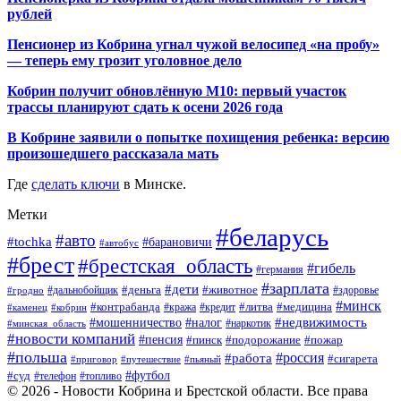
рублей
Пенсионер из Кобрина угнал чужой велосипед «на пробу»
— теперь ему грозит уголовное дело
Кобрин получит обновлённую М10: первый участок
трассы планируют сдать к осени 2026 года
В Кобрине заявили о попытке похищения ребенка: версию
произошедшего рассказала мать
Где
сделать ключи
в Минске.
Метки
#беларусь
#авто
#tochka
#барановичи
#автобус
#брест
#брестская_область
#гибель
#германия
#зарплата
#дети
#деньга
#животное
#дальнобойщик
#гродно
#здоровье
#минск
#контрабанда
#литва
#кража
#медицина
#кобрин
#кредит
#каменец
#мошенничество
#недвижимость
#налог
#наркотик
#минская_область
#новости компаний
#пенсия
#пинск
#подорожание
#пожар
#польша
#россия
#работа
#сигарета
#приговор
#путешествие
#пьяный
#футбол
#суд
#телефон
#топливо
© 2026 - Новости Кобрина и Брестской области. Все права