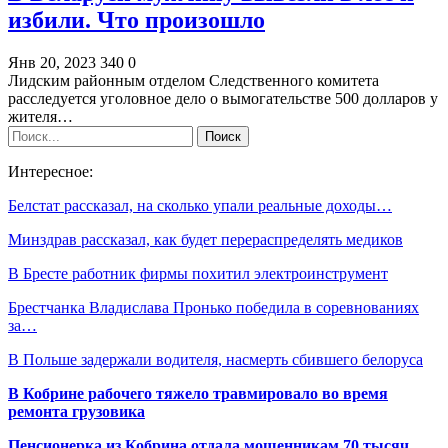
избили. Что произошло
Янв 20, 2023
340
0
Лидским районным отделом Следственного комитета
расследуется уголовное дело о вымогательстве 500 долларов у
жителя…
Интересное:
Белстат рассказал, на сколько упали реальные доходы…
Минздрав рассказал, как будет перераспределять медиков
В Бресте работник фирмы похитил электроинструмент
Брестчанка Владислава Пронько победила в соревнованиях
за…
В Польше задержали водителя, насмерть сбившего белоруса
В Кобрине рабочего тяжело травмировало во время
ремонта грузовика
Пенсионерка из Кобрина отдала мошенникам 70 тысяч