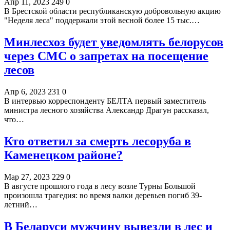
Апр 11, 2023
249
0
В Брестской области республиканскую добровольную акцию
"Неделя леса" поддержали этой весной более 15 тыс.…
Минлесхоз будет уведомлять белорусов
через СМС о запретах на посещение
лесов
Апр 6, 2023
231
0
В интервью корреспонденту БЕЛТА первый заместитель
министра лесного хозяйства Александр Драгун рассказал,
что…
Кто ответил за смерть лесоруба в
Каменецком районе?
Мар 27, 2023
229
0
В августе прошлого года в лесу возле Турны Большой
произошла трагедия: во время валки деревьев погиб 39-
летний…
В Беларуси мужчину вывезли в лес и