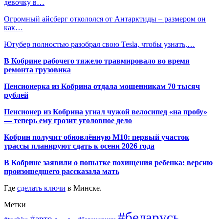
девочку в…
Огромный айсберг откололся от Антарктиды – размером он
как…
Ютубер полностью разобрал свою Tesla, чтобы узнать,…
В Кобрине рабочего тяжело травмировало во время
ремонта грузовика
Пенсионерка из Кобрина отдала мошенникам 70 тысяч
рублей
Пенсионер из Кобрина угнал чужой велосипед «на пробу»
— теперь ему грозит уголовное дело
Кобрин получит обновлённую М10: первый участок
трассы планируют сдать к осени 2026 года
В Кобрине заявили о попытке похищения ребенка: версию
произошедшего рассказала мать
Где
сделать ключи
в Минске.
Метки
#беларусь
#авто