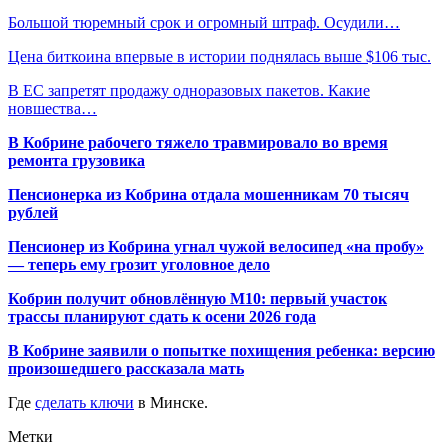
Большой тюремный срок и огромный штраф. Осудили…
Цена биткоина впервые в истории поднялась выше $106 тыс.
В ЕС запретят продажу одноразовых пакетов. Какие
новшества…
В Кобрине рабочего тяжело травмировало во время
ремонта грузовика
Пенсионерка из Кобрина отдала мошенникам 70 тысяч
рублей
Пенсионер из Кобрина угнал чужой велосипед «на пробу»
— теперь ему грозит уголовное дело
Кобрин получит обновлённую М10: первый участок
трассы планируют сдать к осени 2026 года
В Кобрине заявили о попытке похищения ребенка: версию
произошедшего рассказала мать
Где
сделать ключи
в Минске.
Метки