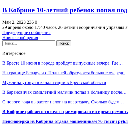
В Кобрине 10-летний ребенок попал по
Май 2, 2023
236
0
29 апреля около 17:40 часов 20-летний кобринчанин управлял
Предыдущие сообщения
Новые сообщения
Интересное:
В Бресте 10 июня в городе пройдут выпускные вечера. Где…
На границе Беларуси с Польшей образуются большие очереди
Мужчина утонул в канализации в Брестской области
В Барановичах семилетний мальчик попал в больницу после…
С нового года вырастет налог на квартсдачу. Сколько будем…
В Кобрине рабочего тяжело травмировало во время ремонт
Пенсионерка из Кобрина отдала мошенникам 70 тысяч рубл