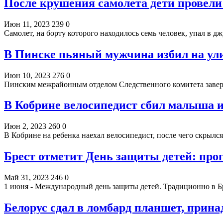
После крушения самолета дети провели
Июн 11, 2023
239
0
Самолет, на борту которого находилось семь человек, упал в 
В Пинске пьяный мужчина избил на ул
Июн 10, 2023
276
0
Пинским межрайонным отделом Следственного комитета заве
В Кобрине велосипедист сбил малыша 
Июн 2, 2023
260
0
В Кобрине на ребенка наехал велосипедист, после чего скрыл
Брест отметит День защиты детей: про
Май 31, 2023
246
0
1 июня - Международный день защиты детей. Традиционно в Б
Белорус сдал в ломбард планшет, прин