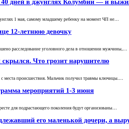
 40 дней в джунглях Колумбии — и выж
джунглях 1 мая, самому младшему ребенку на момент ЧП не…
ице 12-летнюю девочку
ршено расследование уголовного дела в отношении мужчины,…
и скрылся. Что грозит нарушителю
ся с места происшествия. Мальчик получил травмы ключицы.…
грамма мероприятий 1-3 июня
ресте для подрастающего поколения будут организованы…
адлежавший его маленькой дочери, а в