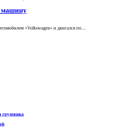
д машину
 автомобилем «Volkswagen» и двигался по…
а грузовика
ей