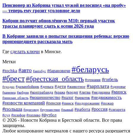
Пенсионер из Кобрина угнал чужой велосипед «на пробу»
— теперь ему грозит уголовное дело
Кобрин получит обновлённую М10: первый участок
трассы планируют сдать к осени 2026 года
В Кобрине заявили о попытке похищения ребенка: версию
произошедшего рассказала мать
Где
сделать ключи
в Минске.
Метки
#беларусь
#авто
#tochka
#барановичи
#автобус
#брест
#брестская_область
#гибель
#германия
#зарплата
#дети
#деньга
#животное
#дальнобойщик
#гродно
#здоровье
#минск
#контрабанда
#литва
#кража
#медицина
#кобрин
#кредит
#каменец
#мошенничество
#недвижимость
#налог
#наркотик
#минская_область
#новости компаний
#пенсия
#пинск
#подорожание
#пожар
#польша
#россия
#работа
#сигарета
#приговор
#путешествие
#пьяный
#футбол
#суд
#телефон
#топливо
© 2026 - Новости Кобрина и Брестской области. Все права
защищены.
Любое копирование материалов с нашего ресурса разрешается