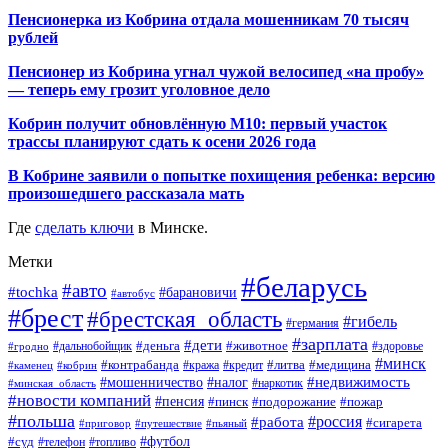
Пенсионерка из Кобрина отдала мошенникам 70 тысяч
рублей
Пенсионер из Кобрина угнал чужой велосипед «на пробу»
— теперь ему грозит уголовное дело
Кобрин получит обновлённую М10: первый участок
трассы планируют сдать к осени 2026 года
В Кобрине заявили о попытке похищения ребенка: версию
произошедшего рассказала мать
Где
сделать ключи
в Минске.
Метки
#беларусь
#авто
#tochka
#барановичи
#автобус
#брест
#брестская_область
#гибель
#германия
#зарплата
#дети
#деньга
#животное
#дальнобойщик
#гродно
#здоровье
#минск
#контрабанда
#литва
#кража
#медицина
#кобрин
#кредит
#каменец
#мошенничество
#недвижимость
#налог
#наркотик
#минская_область
#новости компаний
#пенсия
#пинск
#подорожание
#пожар
#польша
#россия
#работа
#сигарета
#приговор
#путешествие
#пьяный
#футбол
#суд
#телефон
#топливо