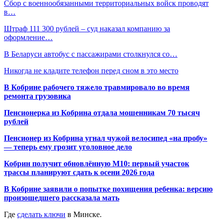
Сбор с военнообязанными территориальных войск проводят
в…
Штраф 111 300 рублей – суд наказал компанию за
оформление…
В Беларуси автобус с пассажирами столкнулся со…
Никогда не кладите телефон перед сном в это место
В Кобрине рабочего тяжело травмировало во время
ремонта грузовика
Пенсионерка из Кобрина отдала мошенникам 70 тысяч
рублей
Пенсионер из Кобрина угнал чужой велосипед «на пробу»
— теперь ему грозит уголовное дело
Кобрин получит обновлённую М10: первый участок
трассы планируют сдать к осени 2026 года
В Кобрине заявили о попытке похищения ребенка: версию
произошедшего рассказала мать
Где
сделать ключи
в Минске.