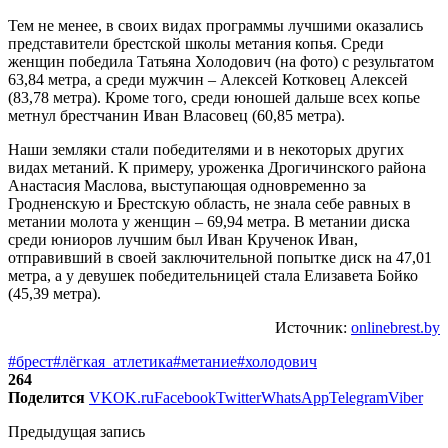
Тем не менее, в своих видах программы лучшими оказались
представители брестской школы метания копья. Среди
женщин победила Татьяна Холодович (на фото) с результатом
63,84 метра, а среди мужчин – Алексей Котковец Алексей
(83,78 метра). Кроме того, среди юношей дальше всех копье
метнул брестчанин Иван Власовец (60,85 метра).
Наши земляки стали победителями и в некоторых других
видах метаний. К примеру, уроженка Дрогичинского района
Анастасия Маслова, выступающая одновременно за
Гродненскую и Брестскую область, не знала себе равных в
метании молота у женщин – 69,94 метра. В метании диска
среди юниоров лучшим был Иван Крученок Иван,
отправивший в своей заключительной попытке диск на 47,01
метра, а у девушек победительницей стала Елизавета Бойко
(45,39 метра).
Источник:
onlinebrest.by
#брест
#лёгкая_атлетика
#метание
#холодович
264
Поделится
VK
OK.ru
Facebook
Twitter
WhatsApp
Telegram
Viber
Предыдущая запись