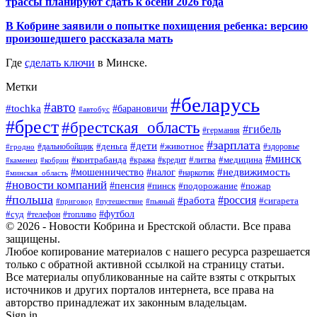
трассы планируют сдать к осени 2026 года
В Кобрине заявили о попытке похищения ребенка: версию
произошедшего рассказала мать
Где
сделать ключи
в Минске.
Метки
#беларусь
#авто
#tochka
#барановичи
#автобус
#брест
#брестская_область
#гибель
#германия
#зарплата
#дети
#деньга
#животное
#дальнобойщик
#гродно
#здоровье
#минск
#контрабанда
#литва
#кража
#медицина
#кобрин
#кредит
#каменец
#мошенничество
#недвижимость
#налог
#наркотик
#минская_область
#новости компаний
#пенсия
#пинск
#подорожание
#пожар
#польша
#россия
#работа
#сигарета
#приговор
#путешествие
#пьяный
#футбол
#суд
#телефон
#топливо
© 2026 - Новости Кобрина и Брестской области. Все права
защищены.
Любое копирование материалов с нашего ресурса разрешается
только с обратной активной ссылкой на страницу статьи.
Все материалы опубликованные на сайте взяты с открытых
источников и других порталов интернета, все права на
авторство принадлежат их законным владельцам.
Sign in