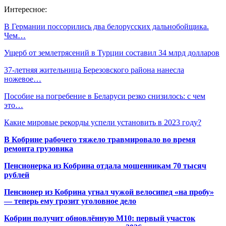
Интересное:
В Германии поссорились два белорусских дальнобойщика.
Чем…
Ущерб от землетрясений в Турции составил 34 млрд долларов
37-летняя жительница Березовского района нанесла
ножевое…
Пособие на погребение в Беларуси резко снизилось: с чем
это…
Какие мировые рекорды успели установить в 2023 году?
В Кобрине рабочего тяжело травмировало во время
ремонта грузовика
Пенсионерка из Кобрина отдала мошенникам 70 тысяч
рублей
Пенсионер из Кобрина угнал чужой велосипед «на пробу»
— теперь ему грозит уголовное дело
Кобрин получит обновлённую М10: первый участок