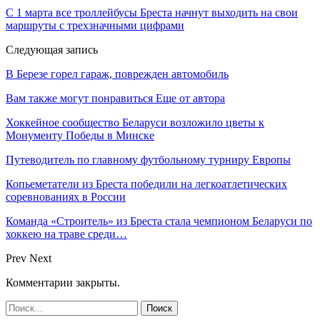
С 1 марта все троллейбусы Бреста начнут выходить на свои
маршруты с трехзначными цифрами
Следующая запись
В Березе горел гараж, поврежден автомобиль
Вам также могут понравиться
Еще от автора
Хоккейное сообщество Беларуси возложило цветы к
Монументу Победы в Минске
Путеводитель по главному футбольному турниру Европы
Копьеметатели из Бреста победили на легкоатлетических
соревнованиях в России
Команда «Строитель» из Бреста стала чемпионом Беларуси по
хоккею на траве среди…
Prev
Next
Комментарии закрыты.