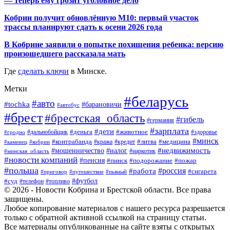
— теперь ему грозит уголовное дело
Кобрин получит обновлённую М10: первый участок
трассы планируют сдать к осени 2026 года
В Кобрине заявили о попытке похищения ребенка: версию
произошедшего рассказала мать
Где
сделать ключи
в Минске.
Метки
#беларусь
#авто
#tochka
#барановичи
#автобус
#брест
#брестская_область
#гибель
#германия
#зарплата
#дети
#деньга
#животное
#дальнобойщик
#гродно
#здоровье
#минск
#контрабанда
#литва
#кража
#медицина
#кобрин
#кредит
#каменец
#мошенничество
#недвижимость
#налог
#наркотик
#минская_область
#новости компаний
#пенсия
#пинск
#подорожание
#пожар
#польша
#россия
#работа
#сигарета
#приговор
#путешествие
#пьяный
#футбол
#суд
#телефон
#топливо
© 2026 - Новости Кобрина и Брестской области. Все права
защищены.
Любое копирование материалов с нашего ресурса разрешается
только с обратной активной ссылкой на страницу статьи.
Все материалы опубликованные на сайте взяты с открытых