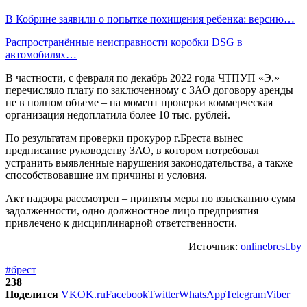
В Кобрине заявили о попытке похищения ребенка: версию…
Распространённые неисправности коробки DSG в
автомобилях…
В частности, с февраля по декабрь 2022 года ЧТПУП «Э.»
перечисляло плату по заключенному с ЗАО договору аренды
не в полном объеме – на момент проверки коммерческая
организация недоплатила более 10 тыс. рублей.
По результатам проверки прокурор г.Бреста вынес
предписание руководству ЗАО, в котором потребовал
устранить выявленные нарушения законодательства, а также
способствовавшие им причины и условия.
Акт надзора рассмотрен – приняты меры по взысканию сумм
задолженности, одно должностное лицо предприятия
привлечено к дисциплинарной ответственности.
Источник:
onlinebrest.by
#брест
238
Поделится
VK
OK.ru
Facebook
Twitter
WhatsApp
Telegram
Viber