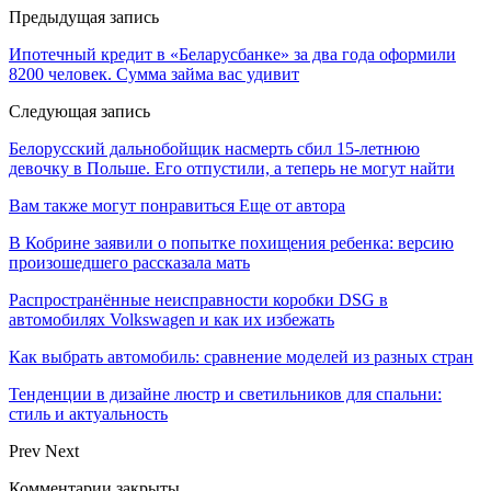
Предыдущая запись
Ипотечный кредит в «Беларусбанке» за два года оформили
8200 человек. Сумма займа вас удивит
Следующая запись
Белорусский дальнобойщик насмерть сбил 15-летнюю
девочку в Польше. Его отпустили, а теперь не могут найти
Вам также могут понравиться
Еще от автора
В Кобрине заявили о попытке похищения ребенка: версию
произошедшего рассказала мать
Распространённые неисправности коробки DSG в
автомобилях Volkswagen и как их избежать
Как выбрать автомобиль: сравнение моделей из разных стран
Тенденции в дизайне люстр и светильников для спальни:
стиль и актуальность
Prev
Next
Комментарии закрыты.