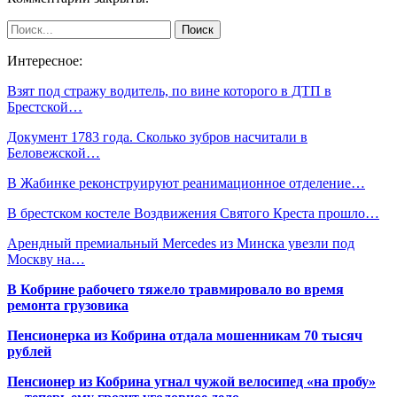
Интересное:
Взят под стражу водитель, по вине которого в ДТП в
Брестской…
Документ 1783 года. Сколько зубров насчитали в
Беловежской…
В Жабинке реконструируют реанимационное отделение…
В брестском костеле Воздвижения Святого Креста прошло…
Арендный премиальный Mercedes из Минска увезли под
Москву на…
В Кобрине рабочего тяжело травмировало во время
ремонта грузовика
Пенсионерка из Кобрина отдала мошенникам 70 тысяч
рублей
Пенсионер из Кобрина угнал чужой велосипед «на пробу»