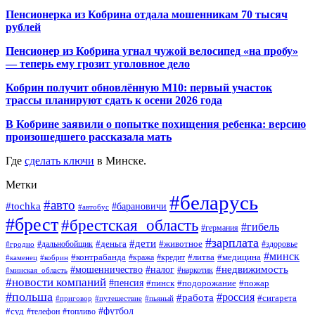
Пенсионерка из Кобрина отдала мошенникам 70 тысяч
рублей
Пенсионер из Кобрина угнал чужой велосипед «на пробу»
— теперь ему грозит уголовное дело
Кобрин получит обновлённую М10: первый участок
трассы планируют сдать к осени 2026 года
В Кобрине заявили о попытке похищения ребенка: версию
произошедшего рассказала мать
Где
сделать ключи
в Минске.
Метки
#беларусь
#авто
#tochka
#барановичи
#автобус
#брест
#брестская_область
#гибель
#германия
#зарплата
#дети
#деньга
#животное
#дальнобойщик
#гродно
#здоровье
#минск
#контрабанда
#литва
#кража
#медицина
#кобрин
#кредит
#каменец
#мошенничество
#недвижимость
#налог
#наркотик
#минская_область
#новости компаний
#пенсия
#пинск
#подорожание
#пожар
#польша
#россия
#работа
#сигарета
#приговор
#путешествие
#пьяный
#футбол
#суд
#телефон
#топливо