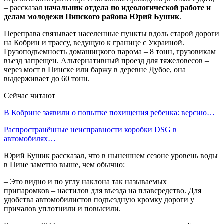
– рассказал
начальник отдела по идеологической работе и
делам молодежи Пинского района Юрий Бушик
.
Переправа связывает населенные пункты вдоль старой дороги
на Кобрин и трассу, ведущую к границе с Украиной.
Грузоподъемность домашицкого парома – 8 тонн, грузовикам
въезд запрещен. Альтернативный проезд для тяжеловесов –
через мост в Пинске или баржу в деревне Дубое, она
выдерживает до 60 тонн.
Сейчас читают
В Кобрине заявили о попытке похищения ребенка: версию…
Распространённые неисправности коробки DSG в
автомобилях…
Юрий Бушик рассказал, что в нынешнем сезоне уровень воды
в Пине заметно выше, чем обычно:
– Это видно и по углу наклона так называемых
припаромков – настилов для въезда на плавсредство. Для
удобства автомобилистов подъездную кромку дороги у
причалов уплотнили и повысили.