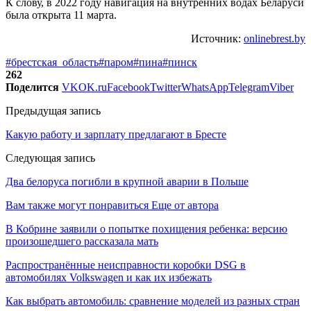
К слову, в 2022 году навигация на внутренних водах Беларуси
была открыта 11 марта.
Источник:
onlinebrest.by
#брестская_область
#паром
#пина
#пинск
262
Поделится
VK
OK.ru
Facebook
Twitter
WhatsApp
Telegram
Viber
Предыдущая запись
Какую работу и зарплату предлагают в Бресте
Следующая запись
Два белоруса погибли в крупной аварии в Польше
Вам также могут понравиться
Еще от автора
В Кобрине заявили о попытке похищения ребенка: версию
произошедшего рассказала мать
Распространённые неисправности коробки DSG в
автомобилях Volkswagen и как их избежать
Как выбрать автомобиль: сравнение моделей из разных стран