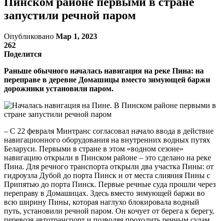
Пинском районе первыми в стране
запустили речной паром
Опубликовано
Мар 1, 2023
262
Поделится
Раньше обычного началась навигация на реке Пина: на
переправе в деревне Домашицы вместо зимующей баржи
дорожники установили паром.
– С 22 февраля Минтранс согласовал начало ввода в действие
навигационного оборудования на внутренних водных путях
Беларуси. Первыми в стране в этом «водном сезоне»
навигацию открыли в Пинском районе – это сделано на реке
Пина. Для речного транспорта открыли два участка Пины: от
гидроузла Дубой до порта Пинск и от места слияния Пины с
Припятью до порта Пинск. Первые речные суда прошли через
переправу в Домашицах. Здесь вместо зимующей баржи во
всю ширину Пины, которая наглухо блокировала водный
путь, установили речной паром. Он кочует от берега к берегу,
перевозя автотранспорт и позволяя проходить речным судам,