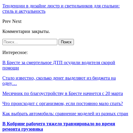
Тенденции в дизайне люстр и светильников для спальни:
стиль и актуальность
Prev
Next
Комментарии закрыты.
Интересное:
В Бресте за смертельное ДТП осудили водителя скорой
помощи
Стало известно, сколько денег выделяют из бюджета на
одну…
Месячник по благоустройству в Бресте начнется с 20 марта
Что происходит с организмом, если постоянно мало спать?
Как выбрать автомобиль: сравнение моделей из разных стран
В Кобрине рабочего тяжело травмировало во время
ремонта грузовика