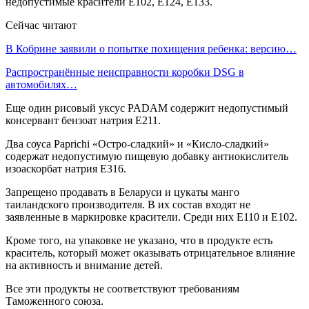
недопустимые красители Е102, Е124, Е133.
Сейчас читают
В Кобрине заявили о попытке похищения ребенка: версию…
Распространённые неисправности коробки DSG в
автомобилях…
Еще один рисовый уксус PADAM содержит недопустимый
консервант бензоат натрия Е211.
Два соуса Paprichi «Остро-сладкий» и «Кисло-сладкий»
содержат недопустимую пищевую добавку антиокислитель
изоаскорбат натрия Е316.
Запрещено продавать в Беларуси и цукаты манго
таиландского производителя. В их состав входят не
заявленные в маркировке красители. Среди них Е110 и Е102.
Кроме того, на упаковке не указано, что в продукте есть
краситель, который может оказывать отрицательное влияние
на активность и внимание детей.
Все эти продукты не соответствуют требованиям
Таможенного союза.