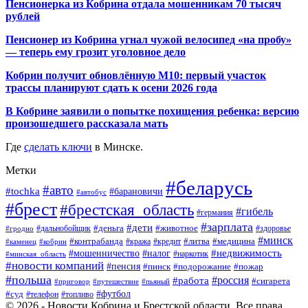
Пенсионерка из Кобрина отдала мошенникам 70 тысяч
рублей
Пенсионер из Кобрина угнал чужой велосипед «на пробу»
— теперь ему грозит уголовное дело
Кобрин получит обновлённую М10: первый участок
трассы планируют сдать к осени 2026 года
В Кобрине заявили о попытке похищения ребенка: версию
произошедшего рассказала мать
Где
сделать ключи
в Минске.
Метки
#беларусь
#авто
#tochka
#барановичи
#автобус
#брест
#брестская_область
#гибель
#германия
#зарплата
#дети
#деньга
#животное
#дальнобойщик
#гродно
#здоровье
#минск
#контрабанда
#литва
#кража
#медицина
#кобрин
#кредит
#каменец
#мошенничество
#недвижимость
#налог
#наркотик
#минская_область
#новости компаний
#пенсия
#пинск
#подорожание
#пожар
#польша
#россия
#работа
#сигарета
#приговор
#путешествие
#пьяный
#футбол
#суд
#телефон
#топливо
© 2026 - Новости Кобрина и Брестской области. Все права