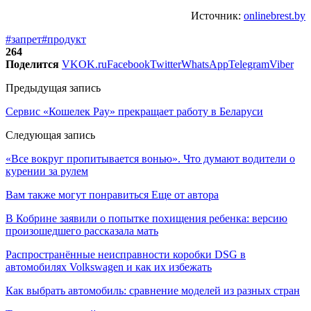
Источник:
onlinebrest.by
#запрет
#продукт
264
Поделится
VK
OK.ru
Facebook
Twitter
WhatsApp
Telegram
Viber
Предыдущая запись
Сервис «Кошелек Pay» прекращает работу в Беларуси
Следующая запись
«Все вокруг пропитывается вонью». Что думают водители о
курении за рулем
Вам также могут понравиться
Еще от автора
В Кобрине заявили о попытке похищения ребенка: версию
произошедшего рассказала мать
Распространённые неисправности коробки DSG в
автомобилях Volkswagen и как их избежать
Как выбрать автомобиль: сравнение моделей из разных стран