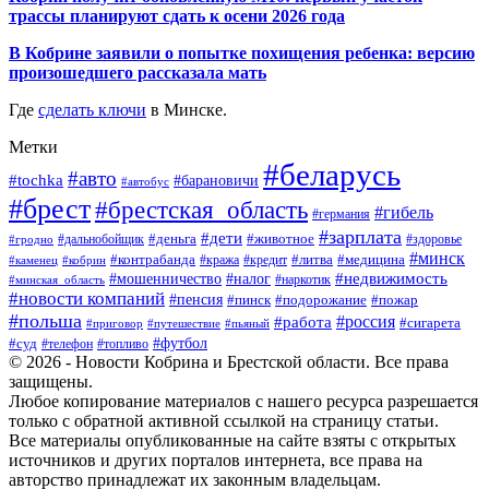
трассы планируют сдать к осени 2026 года
В Кобрине заявили о попытке похищения ребенка: версию
произошедшего рассказала мать
Где
сделать ключи
в Минске.
Метки
#беларусь
#авто
#tochka
#барановичи
#автобус
#брест
#брестская_область
#гибель
#германия
#зарплата
#дети
#деньга
#животное
#дальнобойщик
#гродно
#здоровье
#минск
#контрабанда
#литва
#кража
#медицина
#кобрин
#кредит
#каменец
#мошенничество
#недвижимость
#налог
#наркотик
#минская_область
#новости компаний
#пенсия
#пинск
#подорожание
#пожар
#польша
#россия
#работа
#сигарета
#приговор
#путешествие
#пьяный
#футбол
#суд
#телефон
#топливо
© 2026 - Новости Кобрина и Брестской области. Все права
защищены.
Любое копирование материалов с нашего ресурса разрешается
только с обратной активной ссылкой на страницу статьи.
Все материалы опубликованные на сайте взяты с открытых
источников и других порталов интернета, все права на
авторство принадлежат их законным владельцам.