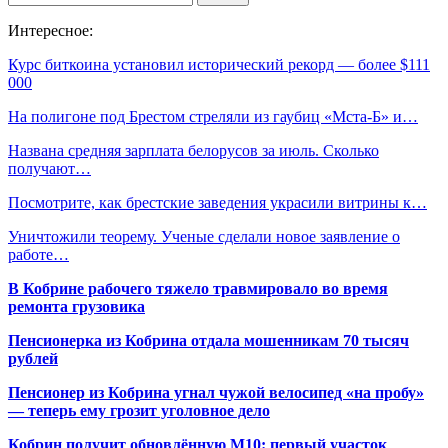
Интересное:
Курс биткоина установил исторический рекорд — более $111
000
На полигоне под Брестом стреляли из гаубиц «Мста-Б» и…
Названа средняя зарплата белорусов за июль. Сколько
получают…
Посмотрите, как брестские заведения украсили витрины к…
Уничтожили теорему. Ученые сделали новое заявление о
работе…
В Кобрине рабочего тяжело травмировало во время
ремонта грузовика
Пенсионерка из Кобрина отдала мошенникам 70 тысяч
рублей
Пенсионер из Кобрина угнал чужой велосипед «на пробу»
— теперь ему грозит уголовное дело
Кобрин получит обновлённую М10: первый участок