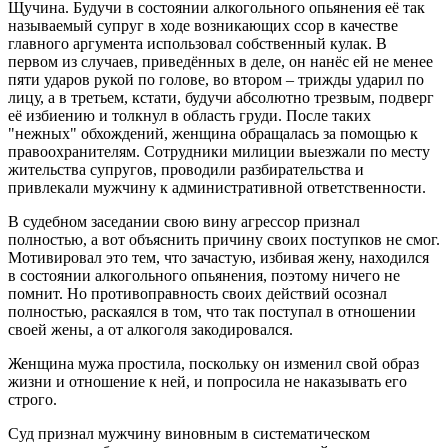
Щучина. Будучи в состоянии алкогольного опьянения её так
называемый супруг в ходе возникающих ссор в качестве
главного аргумента использовал собственный кулак. В
первом из случаев, приведённых в деле, он нанёс ей не менее
пяти ударов рукой по голове, во втором – трижды ударил по
лицу, а в третьем, кстати, будучи абсолютно трезвым, подверг
её избиению и толкнул в область груди. После таких
"нежных" обхождений, женщина обращалась за помощью к
правоохранителям. Сотрудники милиции выезжали по месту
жительства супругов, проводили разбирательства и
привлекали мужчину к административной ответственности.
В судебном заседании свою вину агрессор признал
полностью, а вот объяснить причину своих поступков не смог.
Мотивировал это тем, что зачастую, избивая жену, находился
в состоянии алкогольного опьянения, поэтому ничего не
помнит. Но противоправность своих действий осознал
полностью, раскаялся в том, что так поступал в отношении
своей жены, а от алкоголя закодировался.
Женщина мужа простила, поскольку он изменил свой образ
жизни и отношение к ней, и попросила не наказывать его
строго.
Суд признал мужчину виновным в систематическом