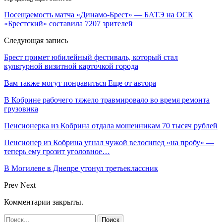
Посещаемость матча «Динамо-Брест» — БАТЭ на ОСК
«Брестский» составила 7207 зрителей
Следующая запись
Брест примет юбилейный фестиваль, который стал
культурной визитной карточкой города
Вам также могут понравиться
Еще от автора
В Кобрине рабочего тяжело травмировало во время ремонта
грузовика
Пенсионерка из Кобрина отдала мошенникам 70 тысяч рублей
Пенсионер из Кобрина угнал чужой велосипед «на пробу» —
теперь ему грозит уголовное…
В Могилеве в Днепре утонул третьеклассник
Prev
Next
Комментарии закрыты.