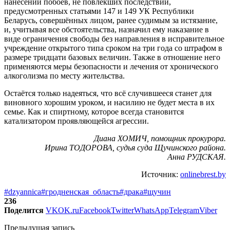
нанесении побоев, не повлекших последствий,
предусмотренных статьями 147 и 149 УК Республики
Беларусь, совершённых лицом, ранее судимым за истязание,
и, учитывая все обстоятельства, назначил ему наказание в
виде ограничения свободы без направления в исправительное
учреждение открытого типа сроком на три года со штрафом в
размере тридцати базовых величин. Также в отношение него
применяются меры безопасности и лечения от хронического
алкоголизма по месту жительства.
Остаётся только надеяться, что всё случившееся станет для
виновного хорошим уроком, и насилию не будет места в их
семье. Как и спиртному, которое всегда становится
катализатором проявляющейся агрессии.
Диана ХОМИЧ, помощник прокурора.
Ирина ТОДОРОВА, судья суда Щучинского района.
Анна РУДСКАЯ.
Источник:
onlinebrest.by
#dzyannica
#гродненская_область
#драка
#щучин
236
Поделится
VK
OK.ru
Facebook
Twitter
WhatsApp
Telegram
Viber
Предыдущая запись