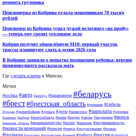
ремонта грузовика
Пенсионерка из Кобрина отдала мошенникам 70 тысяч
рублей
Пенсионер из Кобрина угнал чужой велосипед «на пробу»
— теперь ему грозит уголовное дело
Кобрин получит обновлённую М10: первый участок
трассы планируют сдать к осени 2026 года
В Кобрине заявили о попытке похищения ребенка: версию
произошедшего рассказала мать
Где
сделать ключи
в Минске.
Метки
#беларусь
#авто
#tochka
#барановичи
#автобус
#брест
#брестская_область
#гибель
#германия
#зарплата
#дети
#деньга
#животное
#дальнобойщик
#гродно
#здоровье
#минск
#контрабанда
#литва
#кража
#медицина
#кобрин
#кредит
#каменец
#мошенничество
#недвижимость
#налог
#наркотик
#минская_область
#новости компаний
#пенсия
#пинск
#подорожание
#пожар
#польша
#россия
#работа
#сигарета
#приговор
#путешествие
#пьяный