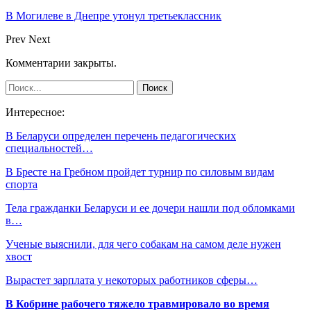
В Могилеве в Днепре утонул третьеклассник
Prev
Next
Комментарии закрыты.
Интересное:
В Беларуси определен перечень педагогических
специальностей…
В Бресте на Гребном пройдет турнир по силовым видам
спорта
Тела гражданки Беларуси и ее дочери нашли под обломками
в…
Ученые выяснили, для чего собакам на самом деле нужен
хвост
Вырастет зарплата у некоторых работников сферы…
В Кобрине рабочего тяжело травмировало во время