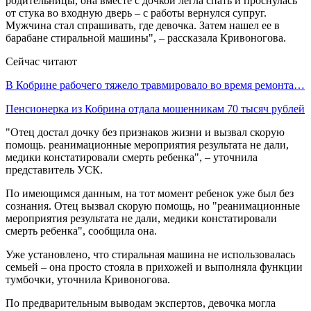
родительницы, она вместе с дочкой легла спать и проснулась
от стука во входную дверь – с работы вернулся супруг.
Мужчина стал спрашивать, где девочка. Затем нашел ее в
барабане стиральной машины", – рассказала Кривоногова.
Сейчас читают
В Кобрине рабочего тяжело травмировало во время ремонта…
Пенсионерка из Кобрина отдала мошенникам 70 тысяч рублей
"Отец достал дочку без признаков жизни и вызвал скорую
помощь. реанимационные мероприятия результата не дали,
медики констатировали смерть ребенка", – уточнила
представитель УСК.
По имеющимся данным, на тот момент ребенок уже был без
сознания. Отец вызвал скорую помощь, но "реанимационные
мероприятия результата не дали, медики констатировали
смерть ребенка", сообщила она.
Уже установлено, что стиральная машина не использовалась
семьей – она просто стояла в прихожей и выполняла функции
тумбочки, уточнила Кривоногова.
По предварительным выводам экспертов, девочка могла