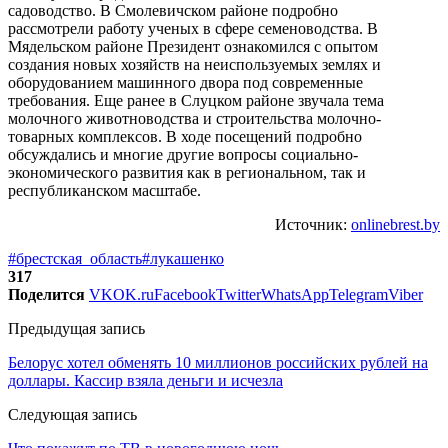
садоводство. В Смолевичском районе подробно
рассмотрели работу ученых в сфере семеноводства. В
Мядельском районе Президент ознакомился с опытом
создания новых хозяйств на неиспользуемых землях и
оборудованием машинного двора под современные
требования. Еще ранее в Слуцком районе звучала тема
молочного животноводства и строительства молочно-
товарных комплексов. В ходе посещений подробно
обсуждались и многие другие вопросы социально-
экономического развития как в региональном, так и
республиканском масштабе.
Источник:
onlinebrest.by
#брестская_область
#лукашенко
317
Поделится
VK
OK.ru
Facebook
Twitter
WhatsApp
Telegram
Viber
Предыдущая запись
Белорус хотел обменять 10 миллионов российских рублей на
доллары. Кассир взяла деньги и исчезла
Следующая запись