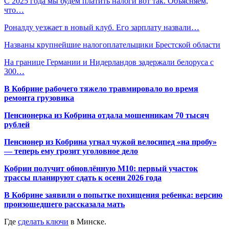
С 2025 года мы будем платить налоги вот так. Объясняем,
что…
Роналду уезжает в новый клуб. Его зарплату назвали…
Названы крупнейшие налогоплательщики Брестской области
На границе Германии и Нидерландов задержали белоруса с
300…
В Кобрине рабочего тяжело травмировало во время
ремонта грузовика
Пенсионерка из Кобрина отдала мошенникам 70 тысяч
рублей
Пенсионер из Кобрина угнал чужой велосипед «на пробу»
— теперь ему грозит уголовное дело
Кобрин получит обновлённую М10: первый участок
трассы планируют сдать к осени 2026 года
В Кобрине заявили о попытке похищения ребенка: версию
произошедшего рассказала мать
Где
сделать ключи
в Минске.