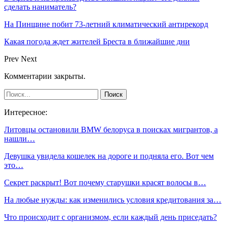
сделать наниматель?
На Пинщине побит 73-летний климатический антирекорд
Какая погода ждет жителей Бреста в ближайшие дни
Prev
Next
Комментарии закрыты.
Интересное:
Литовцы остановили BMW белоруса в поисках мигрантов, а
нашли…
Девушка увидела кошелек на дороге и подняла его. Вот чем
это…
Секрет раскрыт! Вот почему старушки красят волосы в…
На любые нужды: как изменились условия кредитования за…
Что происходит с организмом, если каждый день приседать?