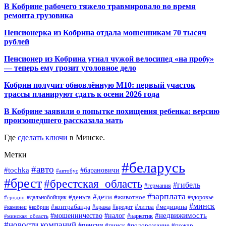
В Кобрине рабочего тяжело травмировало во время
ремонта грузовика
Пенсионерка из Кобрина отдала мошенникам 70 тысяч
рублей
Пенсионер из Кобрина угнал чужой велосипед «на пробу»
— теперь ему грозит уголовное дело
Кобрин получит обновлённую М10: первый участок
трассы планируют сдать к осени 2026 года
В Кобрине заявили о попытке похищения ребенка: версию
произошедшего рассказала мать
Где
сделать ключи
в Минске.
Метки
#беларусь
#авто
#tochka
#барановичи
#автобус
#брест
#брестская_область
#гибель
#германия
#зарплата
#дети
#деньга
#животное
#дальнобойщик
#гродно
#здоровье
#минск
#контрабанда
#литва
#кража
#медицина
#кобрин
#кредит
#каменец
#мошенничество
#недвижимость
#налог
#наркотик
#минская_область
#новости компаний
#пенсия
#пинск
#подорожание
#пожар