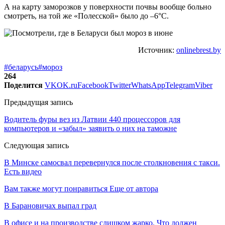
А на карту заморозков у поверхности почвы вообще больно
смотреть, на той же «Полесской» было до –6°С.
Источник:
onlinebrest.by
#беларусь
#мороз
264
Поделится
VK
OK.ru
Facebook
Twitter
WhatsApp
Telegram
Viber
Предыдущая запись
Водитель фуры вез из Латвии 440 процессоров для
компьютеров и «забыл» заявить о них на таможне
Следующая запись
В Минске самосвал перевернулся после столкновения с такси.
Есть видео
Вам также могут понравиться
Еще от автора
В Барановичах выпал град
В офисе и на производстве слишком жарко. Что должен