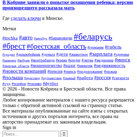
В Кобрине заявили о попытке похищения ребенка: версию
произошедшего рассказала мать
Где
сделать ключи
в Минске.
Метки
#беларусь
#авто
#tochka
#барановичи
#автобус
#брест
#брестская_область
#гибель
#германия
#зарплата
#дети
#деньга
#животное
#дальнобойщик
#гродно
#здоровье
#минск
#контрабанда
#литва
#кража
#медицина
#кобрин
#кредит
#каменец
#мошенничество
#недвижимость
#налог
#наркотик
#минская_область
#новости компаний
#пенсия
#пинск
#подорожание
#пожар
#польша
#россия
#работа
#сигарета
#приговор
#путешествие
#пьяный
#футбол
#суд
#телефон
#топливо
© 2026 - Новости Кобрина и Брестской области. Все права
защищены.
Любое копирование материалов с нашего ресурса разрешается
только с обратной активной ссылкой на страницу статьи.
Все материалы опубликованные на сайте взяты с открытых
источников и других порталов интернета, все права на
авторство принадлежат их законным владельцам.
Sign in