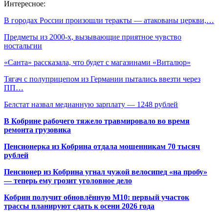
Интересное:
В городах России произошли теракты — атакованы церкви,…
Предметы из 2000-х, вызывающие приятное чувство
ностальгии
«Санта» рассказала, что будет с магазинами «Виталюр»
Тягач с полуприцепом из Германии пытались ввезти через
ПП…
Белстат назвал медианную зарплату — 1248 рублей
В Кобрине рабочего тяжело травмировало во время
ремонта грузовика
Пенсионерка из Кобрина отдала мошенникам 70 тысяч
рублей
Пенсионер из Кобрина угнал чужой велосипед «на пробу»
— теперь ему грозит уголовное дело
Кобрин получит обновлённую М10: первый участок
трассы планируют сдать к осени 2026 года