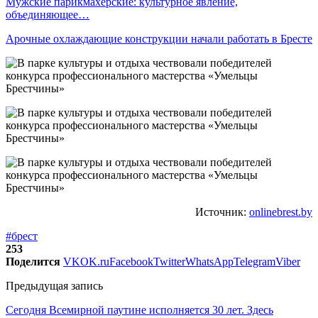
Мужские парикмахерские: культурное явление,
объединяющее…
Арочные охлаждающие конструкции начали работать в Бресте
Источник:
onlinebrest.by
#брест
253
Поделится
VK
OK.ru
Facebook
Twitter
WhatsApp
Telegram
Viber
Предыдущая запись
Сегодня Всемирной паутине исполняется 30 лет. Здесь