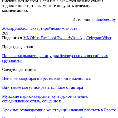
имеющимся долгом. Если цена окажется больше суммы
задолженности, то вы можете получить денежную
компенсацию.
Источник:
onlinebrest.by
#беларусь
#долг
#квартира
#недвижимость
269
Поделится
VK
OK.ru
Facebook
Twitter
WhatsApp
Telegram
Viber
Предыдущая запись
Польша закрывает границу для белорусских и российских
грузовиков
Следующая запись
Цены на квартиры в Бресте: как они изменились
Вам также могут понравиться
Еще от автора
Мужские парикмахерские: культурное явление,
объединяющее стиль, общение и…
Арочные охлаждающие конструкции начали работать в Бресте