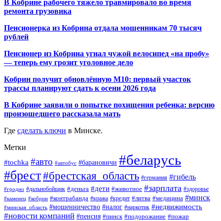
В Кобрине рабочего тяжело травмировало во время
ремонта грузовика
Пенсионерка из Кобрина отдала мошенникам 70 тысяч
рублей
Пенсионер из Кобрина угнал чужой велосипед «на пробу»
— теперь ему грозит уголовное дело
Кобрин получит обновлённую М10: первый участок
трассы планируют сдать к осени 2026 года
В Кобрине заявили о попытке похищения ребенка: версию
произошедшего рассказала мать
Где
сделать ключи
в Минске.
Метки
#беларусь
#авто
#tochka
#барановичи
#автобус
#брест
#брестская_область
#гибель
#германия
#зарплата
#дети
#деньга
#животное
#дальнобойщик
#гродно
#здоровье
#минск
#контрабанда
#литва
#кража
#медицина
#кобрин
#кредит
#каменец
#мошенничество
#недвижимость
#налог
#наркотик
#минская_область
#новости компаний
#пенсия
#пинск
#подорожание
#пожар