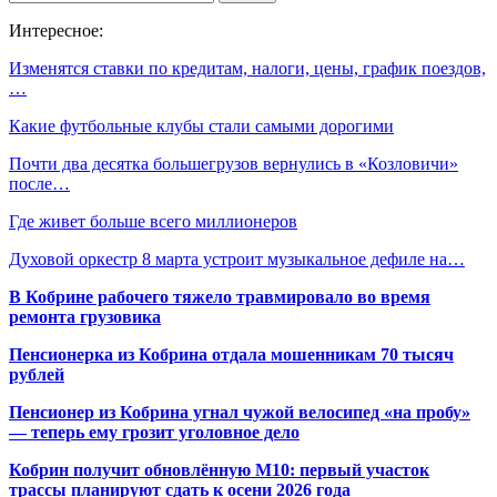
Интересное:
Изменятся ставки по кредитам, налоги, цены, график поездов,
…
Какие футбольные клубы стали самыми дорогими
Почти два десятка большегрузов вернулись в «Козловичи»
после…
Где живет больше всего миллионеров
Духовой оркестр 8 марта устроит музыкальное дефиле на…
В Кобрине рабочего тяжело травмировало во время
ремонта грузовика
Пенсионерка из Кобрина отдала мошенникам 70 тысяч
рублей
Пенсионер из Кобрина угнал чужой велосипед «на пробу»
— теперь ему грозит уголовное дело
Кобрин получит обновлённую М10: первый участок
трассы планируют сдать к осени 2026 года