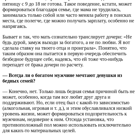
пятницу с 9 до 18 не готова. Такое поведение, кстати, может
формироваться благодаря семье, где мама не трудилась,
занималась только собой или часто меняла работу в поисках
места, где полегче, где можно получать зарплату, особенно не
напрягаясь.
Бывает и так, что мать сознательно транслирует дочери: «Не
будь дурой, замуж выходи за богатого, а не по любви. Я вот
сделала ставку на твоего отца и проиграла». Понятно, что
таким образом она пытается в первую очередь обеспечить
безбедное будущее себе, надеясь, что ей тоже что-нибудь
перепадет от брака дочери по расчету.
— Всегда ли о богатом мужчине мечтают девушки из
бедных семей?
— Конечно, нет. Только лишь бедная семья причиной быть не
может, особенно, когда там все любят друг друга и
поддерживают. Но, если отец был с какой-то зависимостью
(алкогольная, игровая и т. д.), и этим обуславливался низкий
уровень жизни, может формироваться подозрительность к
мужчинам, недоверие к ним. Отсюда установка, что
противоположный пол можно использовать исключительно
для каких-то материальных целей.