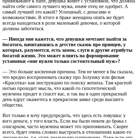
привязывают к папе, девушка живет с установкой, что должна
найти себе самого лучшего мужа, иначе отец не одобрит. А
самый лучший это какой? Успешный, с деньгами и
возможностями. В итоге в браке женщина опять же будет
всегда находиться в роли маленькой девочки, о которой
должны заботиться.
— Иногда мне кажется, что девушки мечтают выйти за
богатого, начитавшись в детстве сказок про принцев, у
которых, разумеется, есть замок, слуги и другие атрибуты
богатой жизни. Это может влиять на формирование
установки «мне нужен только состоятельный муж»?
— Это больше косвенная причина. Тем не менее я бы сказала,
что вредно воспринимать сказку про Золушку или фильм
«Красотка» как инструкцию по поиску жениха. Там красной
нитью проходит мысль, что какой-то гипотетический
мужчина придет и спасет вас, и так вы в один прекрасный
день вдруг окажетесь в прекрасном замке среди высшего
общества.
Вот только я хочу предупредить, что здесь есть ловушка: у
кого деньги, у того власть. Если вы были никем до брака с
олигархом, часто мужчина может это припоминать. Скорее
всего, будет очень сложно выстроить в отношениях какие-то
другие роли, т.е. стать реальными партнерами. Даже если это