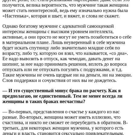
получится, велика вероятность, что мужчине такая женщина
может стать неинтересной, ведь ему изначально нужна была
«Настенька», которая и шьет, и вяжет, и слова не скажет.
Однако богатому мужчине с адекватной самооценкой
интересны женщины с высоким уровнем интеллекта,
активные, а они просто не могут не уметь позаботиться о себе
в материальном плане. Лишь неуверенный в себе мужчина
будет искать спутницу либо значительно младше себя по
возрасту, либо ту, которую он взял, что называется, «со дна».
Ее надо вывозить в отпуск, как чемодан, давать денег на
шопинг, за нее надо принимать решения, вплоть до вопроса
отпускать или не отпускать погулять с подружками, и т.д.
Такие мужчины не очень щедрые ни на деньги, ни на эмоции.
Слов поддержки и сочувствия от них вы не дождетесь.
— И это существенный минус брака по расчету. Как я
предполагаю, не единственный. Тем не менее всегда ли
женщины в таких браках несчастны?
— Во-первых, представления о счастье у каждого из нас
разные. Во-вторых, женщина может иметь иллюзию, что
счастлива, и никто не сможет ее переубедить в обратном. В-
третьих, для некоторых женщин мужчина, у которого есть
деньги и власть, становится сексуально привлекательным.