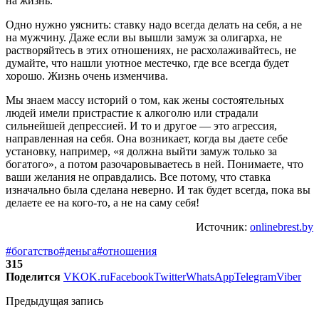
на жизнь.
Одно нужно уяснить: ставку надо всегда делать на себя, а не
на мужчину. Даже если вы вышли замуж за олигарха, не
растворяйтесь в этих отношениях, не расхолаживайтесь, не
думайте, что нашли уютное местечко, где все всегда будет
хорошо. Жизнь очень изменчива.
Мы знаем массу историй о том, как жены состоятельных
людей имели пристрастие к алкоголю или страдали
сильнейшей депрессией. И то и другое — это агрессия,
направленная на себя. Она возникает, когда вы даете себе
установку, например, «я должна выйти замуж только за
богатого», а потом разочаровываетесь в ней. Понимаете, что
ваши желания не оправдались. Все потому, что ставка
изначально была сделана неверно. И так будет всегда, пока вы
делаете ее на кого-то, а не на саму себя!
Источник:
onlinebrest.by
#богатство
#деньга
#отношения
315
Поделится
VK
OK.ru
Facebook
Twitter
WhatsApp
Telegram
Viber
Предыдущая запись