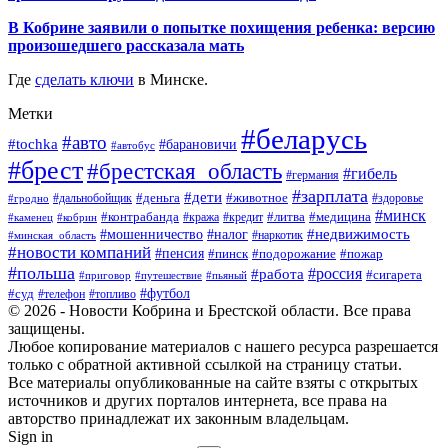
В Кобрине заявили о попытке похищения ребенка: версию
произошедшего рассказала мать
Где
сделать ключи
в Минске.
Метки
#беларусь
#авто
#tochka
#барановичи
#автобус
#брест
#брестская_область
#гибель
#германия
#зарплата
#дети
#деньга
#животное
#дальнобойщик
#гродно
#здоровье
#минск
#контрабанда
#литва
#кража
#медицина
#кобрин
#кредит
#каменец
#мошенничество
#недвижимость
#налог
#наркотик
#минская_область
#новости компаний
#пенсия
#пинск
#подорожание
#пожар
#польша
#россия
#работа
#сигарета
#приговор
#путешествие
#пьяный
#футбол
#суд
#телефон
#топливо
© 2026 - Новости Кобрина и Брестской области. Все права
защищены.
Любое копирование материалов с нашего ресурса разрешается
только с обратной активной ссылкой на страницу статьи.
Все материалы опубликованные на сайте взяты с открытых
источников и других порталов интернета, все права на
авторство принадлежат их законным владельцам.
Sign in