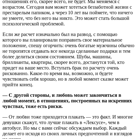
отношениях его, скорее всего, не будет. Мы меняемся с
возрастом. Сегодня вам может хотеться беззаботной жизни с
престарелым папиком, а через 10 лет вы поймете, что ничего
не умеете, что без него вы никто. Это может стать большой
психологической проблемой.
Если же расчет изначально был на развод, с помощью
которого вы планировали поправить свое материальное
положение, спешу огорчить: очень богатые мужчины обычно
не торопятся отдавать все некогда сделанные подарки и тем
более делиться своим состоянием. Шубы, машины,
бриллианты, квартиры, скорее всего, достанутся той, кто
придет на ваше место. Вступать брак по расчету очень
рискованно. Какое-то время вы, возможно, и будете
чувствовать себя хорошо, но в любой момент сказке может
прийти конец.
— С другой стороны, и любовь может закончиться в
любой момент, в отношениях, построенных на искренних
чувствах, тоже есть риски.
— От любви тоже приходится плакать — это факт. И многие
девушки скажут, что лучше плакать в «Лексусе», чем в
автобусе. Но мы с вами сейчас обсуждаем выбор. Каждый
делает его исходя из своих личных предпочтений и взглядов