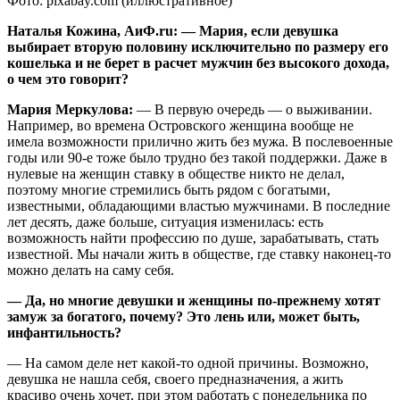
Фото: pixabay.com (иллюстративное)
Наталья Кожина, АиФ.ru: — Мария, если девушка
выбирает вторую половину исключительно по размеру его
кошелька и не берет в расчет мужчин без высокого дохода,
о чем это говорит?
Мария Меркулова:
— В первую очередь — о выживании.
Например, во времена Островского женщина вообще не
имела возможности прилично жить без мужа. В послевоенные
годы или 90-е тоже было трудно без такой поддержки. Даже в
нулевые на женщин ставку в обществе никто не делал,
поэтому многие стремились быть рядом с богатыми,
известными, обладающими властью мужчинами. В последние
лет десять, даже больше, ситуация изменилась: есть
возможность найти профессию по душе, зарабатывать, стать
известной. Мы начали жить в обществе, где ставку наконец-то
можно делать на саму себя.
— Да, но многие девушки и женщины по-прежнему хотят
замуж за богатого, почему? Это лень или, может быть,
инфантильность?
— На самом деле нет какой-то одной причины. Возможно,
девушка не нашла себя, своего предназначения, а жить
красиво очень хочет, при этом работать с понедельника по