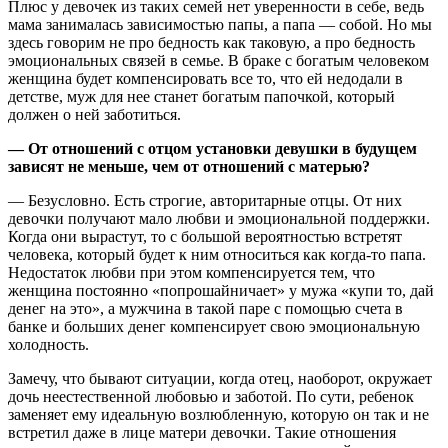
Плюс у девочек из таких семей нет уверенности в себе, ведь
мама занималась зависимостью папы, а папа — собой. Но мы
здесь говорим не про бедность как таковую, а про бедность
эмоциональных связей в семье. В браке с богатым человеком
женщина будет компенсировать все то, что ей недодали в
детстве, муж для нее станет богатым папочкой, который
должен о ней заботиться.
— От отношений с отцом установки девушки в будущем
зависят не меньше, чем от отношений с матерью?
— Безусловно. Есть строгие, авторитарные отцы. От них
девочки получают мало любви и эмоциональной поддержки.
Когда они вырастут, то с большой вероятностью встретят
человека, который будет к ним относиться как когда-то папа.
Недостаток любви при этом компенсируется тем, что
женщина постоянно «попрошайничает» у мужа «купи то, дай
денег на это», а мужчина в такой паре с помощью счета в
банке и больших денег компенсирует свою эмоциональную
холодность.
Замечу, что бывают ситуации, когда отец, наоборот, окружает
дочь неестественной любовью и заботой. По сути, ребенок
заменяет ему идеальную возлюбленную, которую он так и не
встретил даже в лице матери девочки. Такие отношения