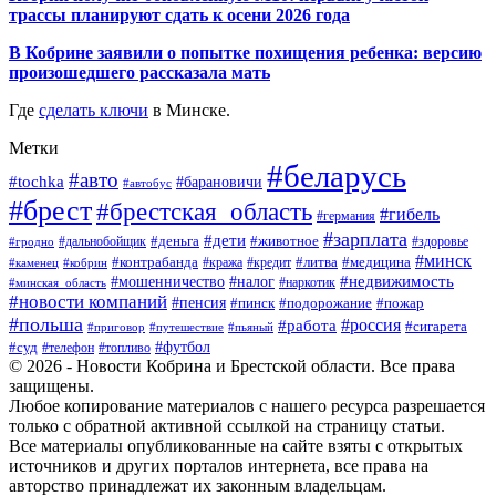
трассы планируют сдать к осени 2026 года
В Кобрине заявили о попытке похищения ребенка: версию
произошедшего рассказала мать
Где
сделать ключи
в Минске.
Метки
#беларусь
#авто
#tochka
#барановичи
#автобус
#брест
#брестская_область
#гибель
#германия
#зарплата
#дети
#деньга
#животное
#дальнобойщик
#гродно
#здоровье
#минск
#контрабанда
#литва
#кража
#медицина
#кобрин
#кредит
#каменец
#мошенничество
#недвижимость
#налог
#наркотик
#минская_область
#новости компаний
#пенсия
#пинск
#подорожание
#пожар
#польша
#россия
#работа
#сигарета
#приговор
#путешествие
#пьяный
#футбол
#суд
#телефон
#топливо
© 2026 - Новости Кобрина и Брестской области. Все права
защищены.
Любое копирование материалов с нашего ресурса разрешается
только с обратной активной ссылкой на страницу статьи.
Все материалы опубликованные на сайте взяты с открытых
источников и других порталов интернета, все права на
авторство принадлежат их законным владельцам.