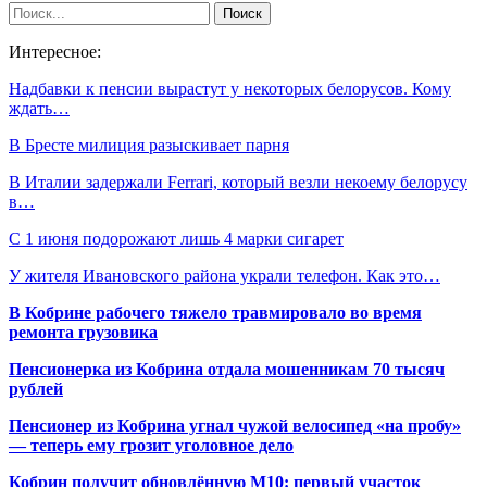
Интересное:
Надбавки к пенсии вырастут у некоторых белорусов. Кому
ждать…
В Бресте милиция разыскивает парня
В Италии задержали Ferrari, который везли некоему белорусу
в…
С 1 июня подорожают лишь 4 марки сигарет
У жителя Ивановского района украли телефон. Как это…
В Кобрине рабочего тяжело травмировало во время
ремонта грузовика
Пенсионерка из Кобрина отдала мошенникам 70 тысяч
рублей
Пенсионер из Кобрина угнал чужой велосипед «на пробу»
— теперь ему грозит уголовное дело
Кобрин получит обновлённую М10: первый участок