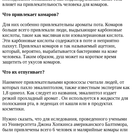
влияет на привлекательность человека для комаров.
Что привлекает комаров?
Для них особенно привлекательны ароматы пота. Комаров
больше всего привлекали люди, выдыхающие карбоновые
кислоты, такие как масляная или изовалериановая кислота.
Эти карбоновые кислоты содержатся в поте и неприятно
пахнут. Привлекал комаров и так называемый ацетоин,
который, вероятно, вырабатывается бактериями на коже
человека. Таким образом, душ может на короткое время
защитить от укусов комаров.
Что их отпугивает
?
Наименее привлекательными кровососы считали людей, от
которых пахло эвкалиптолом, также известным экспертам как
1,8 цинеол. Как следует из названия, эвкалиптол издает
резкий прохладный аромат . Он используется в жидкости для
полоскания рта, в леденцах от кашля или в продуктах
косметики.
Нужно сказать, что для иследования, проведенного учеными
из Университета Джона Хопкинса американского Балтимора,
были привлечены всего 6 человек и малярийные комары или