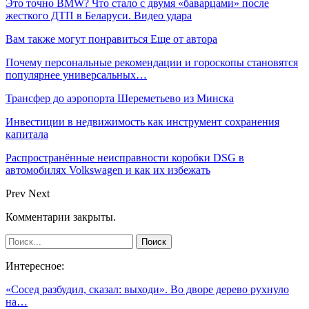
Это точно BMW? Что стало с двумя «баварцами» после
жесткого ДТП в Беларуси. Видео удара
Вам также могут понравиться
Еще от автора
Почему персональные рекомендации и гороскопы становятся
популярнее универсальных…
Трансфер до аэропорта Шереметьево из Минска
Инвестиции в недвижимость как инструмент сохранения
капитала
Распространённые неисправности коробки DSG в
автомобилях Volkswagen и как их избежать
Prev
Next
Комментарии закрыты.
Интересное:
«Сосед разбудил, сказал: выходи». Во дворе дерево рухнуло
на…