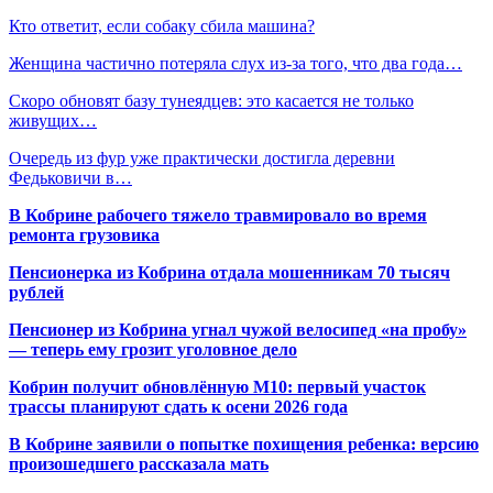
Кто ответит, если собаку сбила машина?
Женщина частично потеряла слух из-за того, что два года…
Скоро обновят базу тунеядцев: это касается не только
живущих…
Очередь из фур уже практически достигла деревни
Федьковичи в…
В Кобрине рабочего тяжело травмировало во время
ремонта грузовика
Пенсионерка из Кобрина отдала мошенникам 70 тысяч
рублей
Пенсионер из Кобрина угнал чужой велосипед «на пробу»
— теперь ему грозит уголовное дело
Кобрин получит обновлённую М10: первый участок
трассы планируют сдать к осени 2026 года
В Кобрине заявили о попытке похищения ребенка: версию
произошедшего рассказала мать