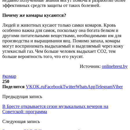
недавно полученные знания могут помочь в разработке более
эффективных средств защиты от таких болезней.
Почему
же комары кусаются
?
Людей и животных кусают только самки комаров. Кровь
особенно важна для самок, поскольку она богата белком и
другими питательными веществами, необходимыми им для
производства и выращивания яиц. Помимо запаха, комары
могут воспринимать выдыхаемый и выделяемый через кожу
углекислый газ. Чем больше человек выдыхает CO2, тем
больше вероятность того, что его укусят.
Источник:
onlinebrest.by
#комар
250
Поделится
VK
OK.ru
Facebook
Twitter
WhatsApp
Telegram
Viber
Предыдущая запись
В Бресте открывается сезон музыкальных вечеров на
Советской: программа
Следующая запись