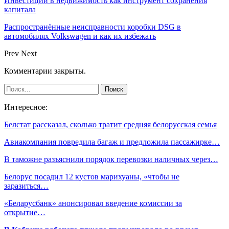
Инвестиции в недвижимость как инструмент сохранения
капитала
Распространённые неисправности коробки DSG в
автомобилях Volkswagen и как их избежать
Prev
Next
Комментарии закрыты.
Интересное:
Белстат рассказал, сколько тратит средняя белорусская семья
Авиакомпания повредила багаж и предложила пассажирке…
В таможне разъяснили порядок перевозки наличных через…
Белорус посадил 12 кустов марихуаны, «чтобы не
заразиться…
«Беларусбанк» анонсировал введение комиссии за
открытие…