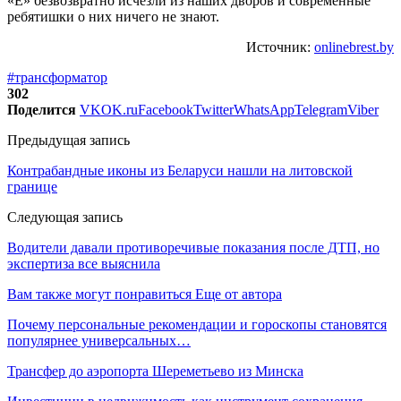
«Е» безвозвратно исчезли из наших дворов и современные
ребятишки о них ничего не знают.
Источник:
onlinebrest.by
#трансформатор
302
Поделится
VK
OK.ru
Facebook
Twitter
WhatsApp
Telegram
Viber
Предыдущая запись
Контрабандные иконы из Беларуси нашли на литовской
границе
Следующая запись
Водители давали противоречивые показания после ДТП, но
экспертиза все выяснила
Вам также могут понравиться
Еще от автора
Почему персональные рекомендации и гороскопы становятся
популярнее универсальных…
Трансфер до аэропорта Шереметьево из Минска