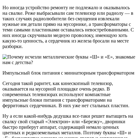
Но иногда устройство ремонту не подлежало и оказывалось
на свалке. Реже выбрасывали сам телевизор или радиолу — в
таких случаях радиолюбители без смущения извлекали
нужные им детали прямо на мусорнике, а трансформаторы с
теми самыми пластинками оставались невостребованными. С
них иногда скручивали медную проволоку, имеющую хоть
какую-то ценность, а сердечник из железа бросали на месте
разборки.
Импульсный блок питания с миниатюрным трансформатором
Сегодня такой раритет, как кинескопный телевизор,
оказывается на мусорной площадке очень редко. В
современных телевизорах используют компактные
импульсные блоки питания с трансформаторами на
ферритовых сердечниках. В них уже нет стальных пластин.
Ну а если какой-нибудь дедушка все-таки решит вытащить на
свалку свой старый «Электрон» или «Березку», дворники
быстро приберут аппарат, содержащий немало ценных
цветных и редкоземельных металлов. Поэтому буквы «Ш» и