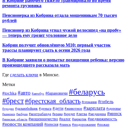
В Кобрине рабочего тяжело травмировало во время
ремонта грузовика
Пенсионерка из Кобрина отдала мошенникам 70 тысяч
рублей
Пенсионер из Кобрина угнал чужой велосипед «на пробу»
— теперь ему грозит уголовное дело
Кобрин получит обновлённую М10: первый участок
трассы планируют сдать к осени 2026 года
В Кобрине заявили о попытке похищения ребенка: версию
произошедшего рассказала мать
Где
сделать ключи
в Минске.
Метки
#беларусь
#авто
#tochka
#барановичи
#автобус
#брест
#брестская_область
#гибель
#германия
#зарплата
#дети
#деньга
#животное
#дальнобойщик
#гродно
#здоровье
#минск
#контрабанда
#литва
#кража
#медицина
#кобрин
#кредит
#каменец
#мошенничество
#недвижимость
#налог
#наркотик
#минская_область
#новости компаний
#пенсия
#пинск
#подорожание
#пожар