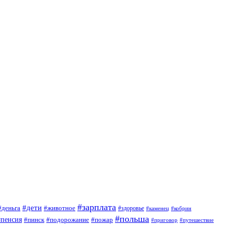
#зарплата
#дети
#деньга
#животное
#здоровье
#кобрин
#каменец
#польша
#пенсия
#пинск
#подорожание
#пожар
#приговор
#путешествие