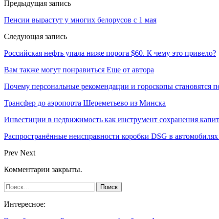
Предыдущая запись
Пенсии вырастут у многих белорусов с 1 мая
Следующая запись
Российская нефть упала ниже порога $60. К чему это привело?
Вам также могут понравиться
Еще от автора
Почему персональные рекомендации и гороскопы становятся 
Трансфер до аэропорта Шереметьево из Минска
Инвестиции в недвижимость как инструмент сохранения капит
Распространённые неисправности коробки DSG в автомобилях 
Prev
Next
Комментарии закрыты.
Интересное: