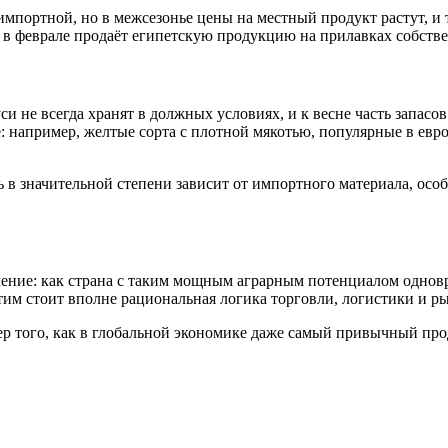
ле импортной, но в межсезонье цены на местный продукт растут, 
, в феврале продаёт египетскую продукцию на прилавках собств
и не всегда хранят в должных условиях, и к весне часть запасо
: например, желтые сорта с плотной мякотью, популярные в евр
 в значительной степени зависит от импортного материала, осо
ение: как страна с таким мощным аграрным потенциалом одновр
тим стоит вполне рациональная логика торговли, логистики и р
р того, как в глобальной экономике даже самый привычный про