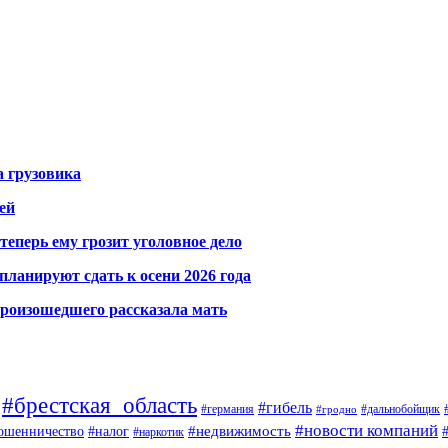
а грузовика
ей
теперь ему грозит уголовное дело
ланируют сдать к осени 2026 года
произошедшего рассказала мать
#брестская_область
#гибель
#германия
#дальнобойщик
#гродно
#новости компаний
ошенничество
#недвижимость
#налог
#наркотик