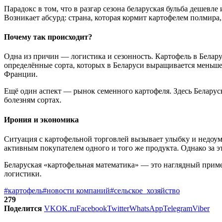
Парадокс в том, что в разгар сезона беларуская бульба дешев
Возникает абсурд: страна, которая кормит картофелем полмира
Почему так происходит?
Одна из причин — логистика и сезонность. Картофель в Беларус
определённые сорта, которых в Беларуси выращивается меньше
Франции.
Ещё один аспект — рынок семенного картофеля. Здесь Беларусь
болезням сортах.
Ирония и экономика
Ситуация с картофельной торговлей вызывает улыбку и недоум
активным покупателем одного и того же продукта. Однако за э
Беларуская «картофельная математика» — это наглядный приме
логистики.
#картофель
#новости компаний
#сельское_хозяйство
279
Поделится
VK
OK.ru
Facebook
Twitter
WhatsApp
Telegram
Viber