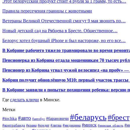
Этот белорусский продукт стоит 4 рубля за 1 грамм, то есть…
Правила пересечения границы с животными
Ветераны Великой Отечественной смогут 9 мая звонить по…
Новый детский сад на Рябцева в Бресте. Общественное…
Белорус хотел бэушный iPhone и был настороже, но его все…
В Кобрине рабочего тяжело травмировало во время ремонт
Пенсионерка из Кобрина отдала мошенникам 70 тысяч рубл
Пенсионер из Кобрина угнал чужой велосипед «на пробу» — 
Кобрин получит обновлённую М10: первый участок трассы п
В Кобрине заявили о попытке похищения ребенка: версию 
Где
сделать ключи
в Минске.
Метки
#беларусь
#брест
#авто
#tochka
#барановичи
#автобус
#минск
#м
#контрабанда
#литва
#кража
#медицина
#кредит
#минская_область