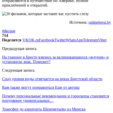
отправляются в путешествие по Америке, полное
приключений и открытий.
Источник:
onlinebrest.by
#фильм
714
Поделится
VK
OK.ru
Facebook
Twitter
WhatsApp
Telegram
Viber
Предыдущая запись
На границе в Бресте взялись за вклинивающихся «ждунов» и
установили знак. Поможет?
Следующая запись
Спад уровня воды отмечается на реках Брестской области
Вам также могут понравиться
Еще от автора
Почему персональные рекомендации и гороскопы становятся
популярнее универсальных…
Трансфер до аэропорта Шереметьево из Минска