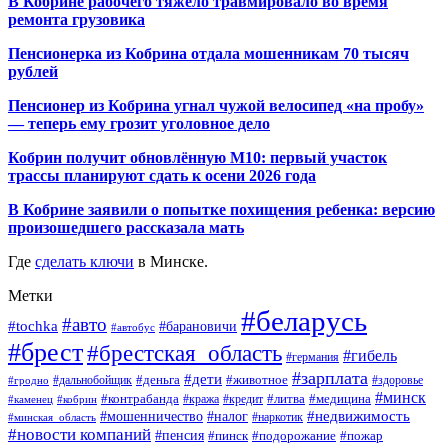
В Кобрине рабочего тяжело травмировало во время
ремонта грузовика
Пенсионерка из Кобрина отдала мошенникам 70 тысяч
рублей
Пенсионер из Кобрина угнал чужой велосипед «на пробу»
— теперь ему грозит уголовное дело
Кобрин получит обновлённую М10: первый участок
трассы планируют сдать к осени 2026 года
В Кобрине заявили о попытке похищения ребенка: версию
произошедшего рассказала мать
Где
сделать ключи
в Минске.
Метки
#беларусь
#авто
#tochka
#барановичи
#автобус
#брест
#брестская_область
#гибель
#германия
#зарплата
#дети
#деньга
#животное
#дальнобойщик
#гродно
#здоровье
#минск
#контрабанда
#литва
#кража
#медицина
#кобрин
#кредит
#каменец
#мошенничество
#недвижимость
#налог
#наркотик
#минская_область
#новости компаний
#пенсия
#пинск
#подорожание
#пожар