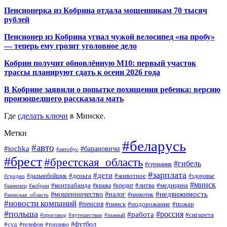
Пенсионерка из Кобрина отдала мошенникам 70 тысяч
рублей
Пенсионер из Кобрина угнал чужой велосипед «на пробу»
— теперь ему грозит уголовное дело
Кобрин получит обновлённую М10: первый участок
трассы планируют сдать к осени 2026 года
В Кобрине заявили о попытке похищения ребенка: версию
произошедшего рассказала мать
Где
сделать ключи
в Минске.
Метки
#беларусь
#авто
#tochka
#барановичи
#автобус
#брест
#брестская_область
#гибель
#германия
#зарплата
#дети
#деньга
#животное
#дальнобойщик
#гродно
#здоровье
#минск
#контрабанда
#литва
#кража
#медицина
#кобрин
#кредит
#каменец
#мошенничество
#недвижимость
#налог
#наркотик
#минская_область
#новости компаний
#пенсия
#пинск
#подорожание
#пожар
#польша
#россия
#работа
#сигарета
#приговор
#путешествие
#пьяный
#футбол
#суд
#телефон
#топливо