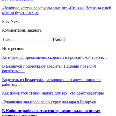
«Зелёную карту» белорусам заменит «Синяя». Вот куда с ней
можно будет поехать
Prev
Next
Комментарии закрыты.
Интересное:
Антирекорд превышения скорости на российской трассе…
В Беларуси подорожают кредиты: Нацбанк повысил
расчетные…
Водитель из Беларуси притворялся слесарем и лишился
работы.…
Как изменятся ставки налога для тех, кто сдает квартиры
Лукашенко дал прогноз по курсу доллара в Беларуси
В Кобрине рабочего тяжело травмировало во время
ремонта грузовика