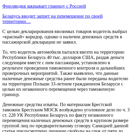
Финляндия закрывает границу с Россией
Беларусь вводит запрет на перемещение по своей
территории…
С целью декларирования ввозимых товаров водитель выбрал
«красный» коридор, однако о наличии денежных средств в
пассажирской декларации не заявил.
То, что водитель автомобиля пытался ввезти на территорию
Республики Беларусь 40 тыс. долларов США, раздав деньги
следующим вместе с ним пассажирам, установлено в
результате проведения таможенного контроля и дальнейших
проверочных мероприятий. Также выявлено, что данные
наличные денежные средства ранее были переданы водителю
на территории Польши 33-летним гражданином Беларуси с
целью их незаконного перемещения через таможенную
границу.
Денежные средства изъяты. По материалам Брестской
таможни Брестским МОСК возбуждено уголовное дело по ч. 3
ст. 228 УК Республики Беларусь по факту незаконного
перемещения наличных денежных средств в крупном размере
группой лиц по предварительному сговору. Санкцией данной
статьи предусмотрено лишение свободы на срок от пяти до