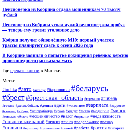
Пенсионерка из Кобрина отдала мошенникам 70 тысяч
рублей
Пенсионер из Кобрина угнал чужой велосипед «на пробу»
— теперь ему грозит уголовное дело
Кобрин получит обновлённую М10: первый участок
трассы планируют сдать к осени 2026 года
В Кобрине заявили о попытке похищения ребенка: версию
произошедшего рассказала мать
Где
сделать ключи
в Минске.
Метки
#беларусь
#авто
#tochka
#барановичи
#автобус
#брест
#брестская_область
#гибель
#германия
#зарплата
#дети
#деньга
#животное
#дальнобойщик
#гродно
#здоровье
#минск
#контрабанда
#литва
#кража
#медицина
#кобрин
#кредит
#каменец
#мошенничество
#недвижимость
#налог
#наркотик
#минская_область
#новости компаний
#пенсия
#пинск
#подорожание
#пожар
#польша
#россия
#работа
#сигарета
#приговор
#путешествие
#пьяный