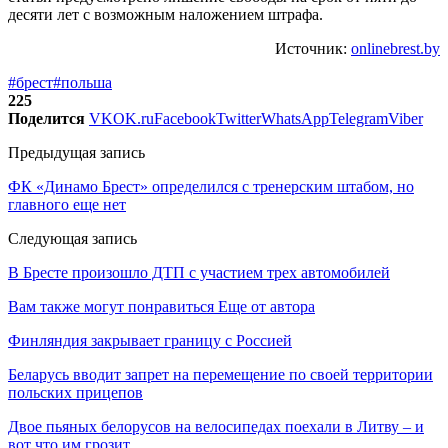
десяти лет с возможным наложением штрафа.
Источник:
onlinebrest.by
#брест
#польша
225
Поделится
VK
OK.ru
Facebook
Twitter
WhatsApp
Telegram
Viber
Предыдущая запись
ФК «Динамо Брест» определился с тренерским штабом, но
главного еще нет
Следующая запись
В Бресте произошло ДТП с участием трех автомобилей
Вам также могут понравиться
Еще от автора
Финляндия закрывает границу с Россией
Беларусь вводит запрет на перемещение по своей территории
польских прицепов
Двое пьяных белорусов на велосипедах поехали в Литву – и
вот что им грозит