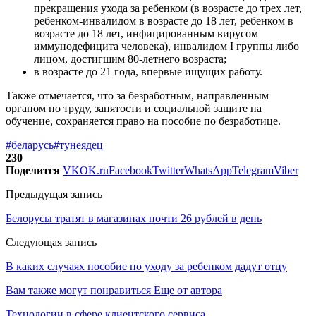
прекращения ухода за ребенком (в возрасте до трех лет,
ребенком-инвалидом в возрасте до 18 лет, ребенком в
возрасте до 18 лет, инфицированным вирусом
иммунодефицита человека), инвалидом I группы либо
лицом, достигшим 80-летнего возраста;
в возрасте до 21 года, впервые ищущих работу.
Также отмечается, что за безработным, направленным
органом по труду, занятости и социальной защите на
обучение, сохраняется право на пособие по безработице.
#беларусь
#тунеядец
230
Поделится
VK
OK.ru
Facebook
Twitter
WhatsApp
Telegram
Viber
Предыдущая запись
Белорусы тратят в магазинах почти 26 рублей в день
Следующая запись
В каких случаях пособие по уходу за ребенком дадут отцу
Вам также могут понравиться
Еще от автора
Технологии в сфере клиентского сервиса