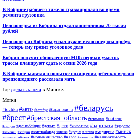
В Кобрине рабочего тяжело травмировало во время
ремонта грузовика
Пенсионерка из Кобрина отдала мошенникам 70 тысяч
рублей
Пенсионер из Кобрина угнал чужой велосипед «на пробу»
— теперь ему грозит уголовное дело
Кобрин получит обновлённую М10: первый участок
трассы планируют сдать к осени 2026 года
В Кобрине заявили о попытке похищения ребенка: версию
произошедшего рассказала мать
Где
сделать ключи
в Минске.
Метки
#беларусь
#авто
#tochka
#барановичи
#автобус
#брест
#брестская_область
#гибель
#германия
#зарплата
#дети
#деньга
#животное
#дальнобойщик
#гродно
#здоровье
#минск
#контрабанда
#литва
#кража
#медицина
#кобрин
#кредит
#каменец
#мошенничество
#недвижимость
#налог
#наркотик
#минская_область