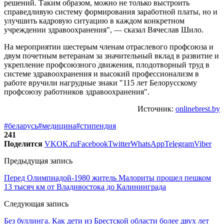
решений. Таким образом, можно не только выстроить
справедливую систему формирования заработной платы, но и
улучшить кадровую ситуацию в каждом конкретном
учреждении здравоохранения", — сказал Вячеслав Шило.
На мероприятии шестерым членам отраслевого профсоюза и
двум почетным ветеранам за значительный вклад в развитие и
укрепление профсоюзного движения, плодотворный труд в
системе здравоохранения и высокий профессионализм в
работе вручили нагрудные знаки "115 лет Белорусскому
профсоюзу работников здравоохранения".
Источник:
onlinebrest.by
#беларусь
#медицина
#стипендия
241
Поделится
VK
OK.ru
Facebook
Twitter
WhatsApp
Telegram
Viber
Предыдущая запись
Перед Олимпиадой-1980 житель Малориты прошел пешком
13 тысяч км от Владивостока до Калининграда
Следующая запись
Без буллинга. Как дети из Брестской области более двух лет