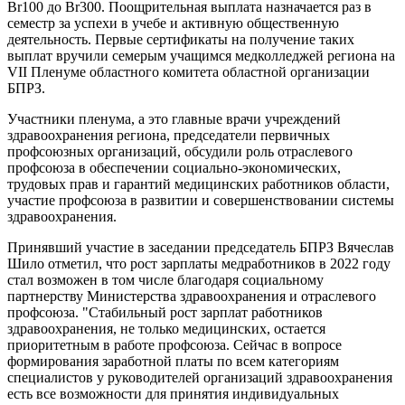
Br100 до Br300. Поощрительная выплата назначается раз в
семестр за успехи в учебе и активную общественную
деятельность. Первые сертификаты на получение таких
выплат вручили семерым учащимся медколледжей региона на
VII Пленуме областного комитета областной организации
БПРЗ.
Участники пленума, а это главные врачи учреждений
здравоохранения региона, председатели первичных
профсоюзных организаций, обсудили роль отраслевого
профсоюза в обеспечении социально-экономических,
трудовых прав и гарантий медицинских работников области,
участие профсоюза в развитии и совершенствовании системы
здравоохранения.
Принявший участие в заседании председатель БПРЗ Вячеслав
Шило отметил, что рост зарплаты медработников в 2022 году
стал возможен в том числе благодаря социальному
партнерству Министерства здравоохранения и отраслевого
профсоюза. "Стабильный рост зарплат работников
здравоохранения, не только медицинских, остается
приоритетным в работе профсоюза. Сейчас в вопросе
формирования заработной платы по всем категориям
специалистов у руководителей организаций здравоохранения
есть все возможности для принятия индивидуальных