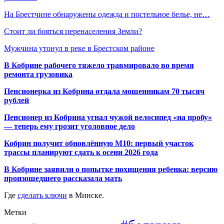
На Брестчине обнаружены одежда и постельное белье, не…
Стоит ли бояться перенаселения Земли?
Мужчина утонул в реке в Брестском районе
В Кобрине рабочего тяжело травмировало во время
ремонта грузовика
Пенсионерка из Кобрина отдала мошенникам 70 тысяч
рублей
Пенсионер из Кобрина угнал чужой велосипед «на пробу»
— теперь ему грозит уголовное дело
Кобрин получит обновлённую М10: первый участок
трассы планируют сдать к осени 2026 года
В Кобрине заявили о попытке похищения ребенка: версию
произошедшего рассказала мать
Где
сделать ключи
в Минске.
Метки