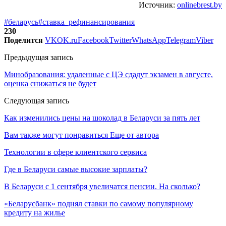
Источник:
onlinebrest.by
#беларусь
#ставка_рефинансирования
230
Поделится
VK
OK.ru
Facebook
Twitter
WhatsApp
Telegram
Viber
Предыдущая запись
Минобразования: удаленные с ЦЭ сдадут экзамен в августе,
оценка снижаться не будет
Следующая запись
Как изменились цены на шоколад в Беларуси за пять лет
Вам также могут понравиться
Еще от автора
Технологии в сфере клиентского сервиса
Где в Беларуси самые высокие зарплаты?
В Беларуси с 1 сентября увеличатся пенсии. На сколько?
«Беларусбанк» поднял ставки по самому популярному
кредиту на жилье