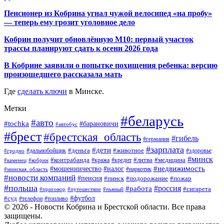
Пенсионер из Кобрина угнал чужой велосипед «на пробу»
— теперь ему грозит уголовное дело
Кобрин получит обновлённую М10: первый участок
трассы планируют сдать к осени 2026 года
В Кобрине заявили о попытке похищения ребенка: версию
произошедшего рассказала мать
Где
сделать ключи
в Минске.
Метки
#беларусь
#авто
#tochka
#барановичи
#автобус
#брест
#брестская_область
#гибель
#германия
#зарплата
#дети
#деньга
#животное
#дальнобойщик
#гродно
#здоровье
#минск
#контрабанда
#литва
#кража
#медицина
#кобрин
#кредит
#каменец
#мошенничество
#недвижимость
#налог
#наркотик
#минская_область
#новости компаний
#пенсия
#пинск
#подорожание
#пожар
#польша
#россия
#работа
#сигарета
#приговор
#путешествие
#пьяный
#футбол
#суд
#телефон
#топливо
© 2026 - Новости Кобрина и Брестской области. Все права
защищены.